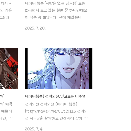
 다시 시
네이버 웹툰 '사랑은 없는 것처럼' 요즘
 기운..
화내면서 보고 있는 웹툰 중 하나인데요.
 스릴러 로
이 작품 좀 화납니다.. 근데 재밌습니다..
기’ 포스
그래서 계속 쿠키 구우면서 계속 봅니
2023. 7. 20.
제목: 죽
다.. 이 작품이 인기 웹소설이기도 한데
 히우 장
네이버 시리즈에서 다운로드 수가 569만
처: 네이
을 달성한 메가 히트작이기도 하지요.. 그
0 연재 주
만큼 일단 스토리는 탄탄하다는 게 입증
이용가 히
되는 부분이겠죠?ㅎㅎ 1. 줄거리 단명한
나 있을까
운명을 타고난 친손녀의 목숨을 살리기 위
최대공모
해 조모가 친소녀 은혜와 같은 병원에서
님이신 거
태어난 시연이를 의도적으로 바꾸고 25
2회밖에 안
년간 그 사실을 숨겨왔다는 내용인데요.
온 상태이
25살 생일이 지나기 전까지 바뀐 삶을
까’
네이버웹툰) 선녀외전/믿고보는 비주얼, 섹시한 그림체
을 괴롭혔던
살지 않으면 목숨이 온전치 못할 거라고
까’ 제목
선녀외전 선녀외전 [네이버 웹툰]
’을 대학교
했던 은혜가 그 위협이 없어진 25살 생
참 예쁜데
http://naver.me/GIt15zIS 선녀외
으로..
일, 그 사실은 밝혀지고 시연이는 부모님
예인, 다
전 나무꾼을 살해하고 인간계에 갇혀 연
도 약혼자도 잃게 됩니다. 27살 생..
서 이 웹
예인으로 살아가던 선녀 '천모란'은, 자신
2023. 7. 4.