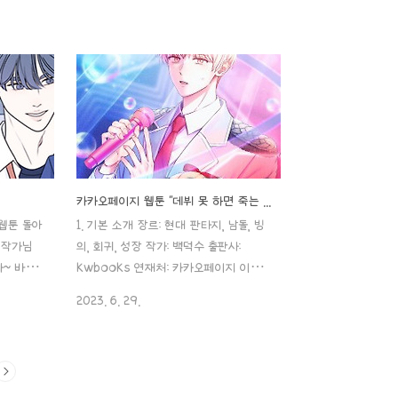
먹고 있었
이 연루된 살인사건 담당 형사 '사제
합니다..
하'에게 정체를 들키고 만다.한편 그와 가
 제목: 누
까워질수록 잃어버린 날개옷의 행방
작가: 후
comic.naver.com 이미 안 벗어도 섹
시리즈 연재
시하다. 눈빛만 봐도 섹시하다. 어떤 그림
중 연재 주
을 그려주셔도 다 섹시함이 장착된..! 웹
용가 아..
툰작가 ‘효빈’ 님의 ‘선녀외전’ 리뷰 시작
는 작품들
하겠습니다~!! 1. 소개 장르: 로맨스, 복수
네요;; (
작가: 효빈 연재처: 네이버 웹툰, 네이버
ㅠㅠ) 수요
시리즈 연재 기간: 2022. 10. 03. ~ 연재
카카오페이지 웹툰 "데뷔 못 하면 죽는 병 걸림"
이신데 본명
중 연재 주기: 화요웹툰 이용 등급: 15세
 웹툰 돌아
1. 기본 소개 장르: 현대 판타지, 남돌, 빙
 바꾸신 것
이용가 장르: 로맨스, 삼각관계, 복수극,
 작가님
의, 회귀, 성장 작가: 백덕수 출판사:
걸크러쉬 일단 메인 포스터만 봐도 ..
다~ 바로
kwbooks 연재처: 카카오페이지 이용
았던 ”간
등급: 전체 이용가 2. 줄거리 아이돌 데이
2023. 6. 29.
새로운 웹툰
터 찍어다 파는 29살의 4년 차 공시생
 극!
류건우는 시험에 떨어지고 술을 마시다
맨스 물입
잠든 다음날 갑자기 낯선 천장의 모텔에
) 네이버
서, 낯선 몸으로 깨어납니다. 게다가 '오
4개이니,
늘'은 3년 전인 12월. 소설 같은 상황에 눈