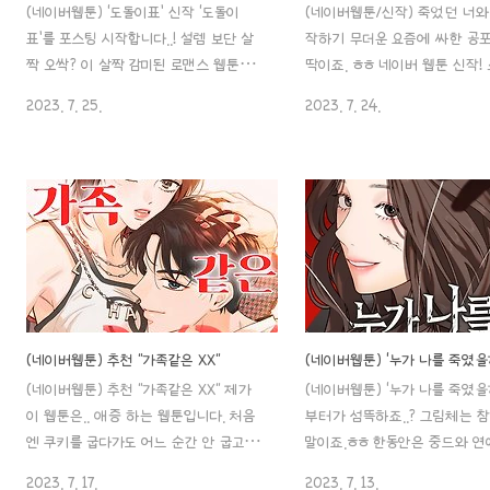
(네이버웹툰) ‘도돌이표’ 신작 ‘도돌이
(네이버웹툰/신작) 죽었던 너와
표’를 포스팅 시작합니다..! 설렘 보단 살
작하기 무더운 요즘에 싸한 공포의
짝 오싹? 이 살짝 감미된 로맨스 웹툰입니
딱이죠. ㅎㅎ 네이버 웹툰 신작!
다. 그럼 일단..! 1. 소개 작가(글/그림): 으
맨스 ‘죽었던 너와 다시 시작하
2023. 7. 25.
2023. 7. 24.
겸2 연재기간: 2023 / 07/ 13 ~ 연재매
팅을 시작하겠습니다..! 1. 소개 
체: 네이버 웹툰(매일+) 연재주기: 목요웹
었던 너와 다시 시작하기 작가:
툰 장르: 로맨스 이용등급 전체 이용가 태
르: 스릴러, 로맨스, 캠퍼스 연재
그: #드라마 #로맨스 #회귀 2. 줄거리 이
버 웹툰 연재 기간: 2023.07.1
솜은 사랑받는다는 게 이런 거구나, 너무
기: 화요웹툰 이용 등급: 15세 
행복해서 이 행복이 사라질까 두렵다는
우 작가님의 다른 작품이 혹시
생각이 들 정도로 자신을 사랑해 주는 마
해서 찾아봤는데, ‘2022 지상
루와의 결혼식을 앞두고 자신의 연인인
전’ 웹툰인걸 봐서는 신예 작가
마루를 잃고 절망적인 삶을 살아가게 됩니
같아요! 아직 무료 웹툰으로는 
다. 그의 장례식을 지내는 중 그녀 앞에
나왔고, 유료까지는 7화까지 나
(네이버웹툰) 추천 "가족같은 XX"
(네이버웹툰) ‘누가 나를 죽였을
의문의 무당 연화가 나타나는데.. '강마
고요. 2. 줄거리 어릴 적, 자신
(네이버웹툰) 추천 "가족같은 XX" 제가
(네이버웹툰) ‘누가 나를 죽였을
루, 그를 다시 만나고 싶습니까?' 연화의
‘권하율‘과 똑같이 생긴 ‘유하임
이 웹툰은.. 애증 하는 웹툰입니다. 처음
부터가 섬뜩하죠..? 그림체는 
힘으로 솜이는 하루아침에 4년 전의 과
에서 만나게 된 ‘김이루’. 본능적
엔 쿠키를 굽다가도 어느 순간 안 굽고 기
말이죠.ㅎㅎ 한동안은 중드와 연
거..
다리게 되는 경우가 많은데 이 작품은..
른 글들을 쓰다 보니 정신이 없어
2023. 7. 17.
2023. 7. 13.