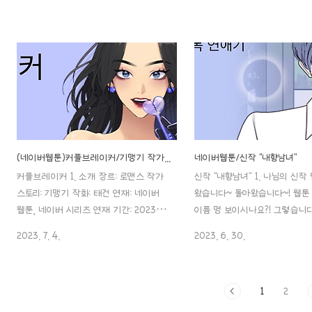
그게 잘 안됩니다.. ㅠㅠ 자꾸만 또 쿠키
툰을 소개해드린다고 하고, 까
에.. 손이.. 이 몹쓸 작품 같으니라고!! 이
네요^^;; (저란 여자.. 깜박깜박
자꾸만 손이 가는 새우깡과도 같은 이 작
10% 프로 부족한..ㅎ;;) 1. 소개
품, 포스팅 시작합니다..! 1. 소개 제목: 가
가 나를 죽였을까 장르: 스릴러 
족같은 XX 작가: 서우현 장르: 로맨스, 연
연재처: 네이버 웹툰, 네이버 
예계 연재처: 네이버 웹툰, 네이버 시리
기간: 2023. 02. 07. ~ 연재 
즈 연재 기간: 2022. 02. 09 ~ 연재 주
기: 수요웹툰 이용 등급: 19세 이
기: 목요웹툰 이용 등급: 15세 이용가 저
본의 아니게 제가 추천해 드리
는 심미주의(?)이다 보니.. 웹툰 그림체가
이 참.. 19세 이용가가 은근히 있
예뻐야만 보는 몹쓸 시력을 가지고 있다
어린 친구분들은 좀 더 나중에..
(네이버웹툰)커플브레이커/기맹기 작가/ 줄거리/ 등장인물
네이버웹툰/신작 “내향남녀”
보니 이 웹툰도, 예쁩니다.. 매력 있게..ㅎ
웹툰입니다! 작가님이 “후” 님
커플브레이커 1. 소개 장르: 로맨스 작가
신작 “내향남녀” 1. 나님의 신작
ㅎ 로맨스 웹툰은 원래 좀 심쿵심쿵, 설렘
“이윤후”에서 활동명을 “후” 로
스토리: 기맹기 작화: 태건 연재: 네이버
왔습니다~ 돌아왔습니다~! 웹툰
설렘. 그런 맛으로 보..
같네요. 맞습..
웹툰, 네이버 시리즈 연재 기간: 2023.
이름 명 보이시나요?! 그렇습니
01. 12 ~ 연재 주기: 금요웹툰 이용 등급:
드라마로 나왔을 정도로 인기 많
2023. 7. 4.
2023. 6. 30.
12세 이용 장르: 로맨스, 현실로맨스, 걸크
떨어지는 동거“ 의 ”나 “ 님의 
러쉬 계속 포스팅 준비해 놓고 임시저장..
신작입니다!! MBTI로 치면 파워
깜박하고 있었네요;; 정말 유명하시죠.. ㅎ
IIII 내향형 인간들의 학교 로
1
2
ㅎ ‘내 ID는 강남미인!’ ‘여주실격’ ‘자매전
니다! (연령은 전체연령가이고요
쟁’..ㄷㄷ 자매전쟁도 곧 드라마화하지 않
웹툰에 있는 나님의 웹툰은 총 