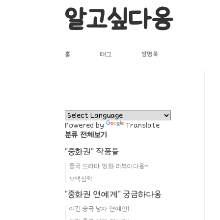
본문 바로가기
알고싶다옹
홈
태그
방명록
Powered by
Translate
분류 전체보기
"중화권" 작품들
중국 드라마 영화 리뷰이다옹~
모색심약
"중화권 연예계" 궁금하다옹
여긴 중국 남자 연예인!