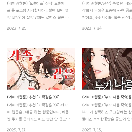
(네이버웹툰) ‘도돌이표’ 신작 ‘도돌이
(네이버웹툰/신작) 죽었던 너와
표’를 포스팅 시작합니다..! 설렘 보단 살
작하기 무더운 요즘에 싸한 공포의
짝 오싹? 이 살짝 감미된 로맨스 웹툰입니
딱이죠. ㅎㅎ 네이버 웹툰 신작!
다. 그럼 일단..! 1. 소개 작가(글/그림): 으
맨스 ‘죽었던 너와 다시 시작하
2023. 7. 25.
2023. 7. 24.
겸2 연재기간: 2023 / 07/ 13 ~ 연재매
팅을 시작하겠습니다..! 1. 소개 
체: 네이버 웹툰(매일+) 연재주기: 목요웹
었던 너와 다시 시작하기 작가:
툰 장르: 로맨스 이용등급 전체 이용가 태
르: 스릴러, 로맨스, 캠퍼스 연재
그: #드라마 #로맨스 #회귀 2. 줄거리 이
버 웹툰 연재 기간: 2023.07.1
솜은 사랑받는다는 게 이런 거구나, 너무
기: 화요웹툰 이용 등급: 15세 
행복해서 이 행복이 사라질까 두렵다는
우 작가님의 다른 작품이 혹시
생각이 들 정도로 자신을 사랑해 주는 마
해서 찾아봤는데, ‘2022 지상
루와의 결혼식을 앞두고 자신의 연인인
전’ 웹툰인걸 봐서는 신예 작가
마루를 잃고 절망적인 삶을 살아가게 됩니
같아요! 아직 무료 웹툰으로는 
다. 그의 장례식을 지내는 중 그녀 앞에
나왔고, 유료까지는 7화까지 나
(네이버웹툰) 추천 "가족같은 XX"
(네이버웹툰) ‘누가 나를 죽였을
의문의 무당 연화가 나타나는데.. '강마
고요. 2. 줄거리 어릴 적, 자신
(네이버웹툰) 추천 "가족같은 XX" 제가
(네이버웹툰) ‘누가 나를 죽였을
루, 그를 다시 만나고 싶습니까?' 연화의
‘권하율‘과 똑같이 생긴 ‘유하임
이 웹툰은.. 애증 하는 웹툰입니다. 처음
부터가 섬뜩하죠..? 그림체는 
힘으로 솜이는 하루아침에 4년 전의 과
에서 만나게 된 ‘김이루’. 본능적
엔 쿠키를 굽다가도 어느 순간 안 굽고 기
말이죠.ㅎㅎ 한동안은 중드와 연
거..
다리게 되는 경우가 많은데 이 작품은..
른 글들을 쓰다 보니 정신이 없어
2023. 7. 17.
2023. 7. 13.