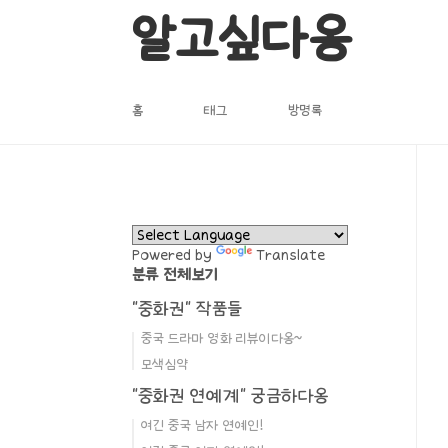
본문 바로가기
알고싶다옹
홈
태그
방명록
Powered by
Translate
분류 전체보기
"중화권" 작품들
중국 드라마 영화 리뷰이다옹~
모색심약
"중화권 연예계" 궁금하다옹
여긴 중국 남자 연예인!