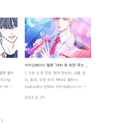
먹고 있었
이 연루된 살인사건 담당 형사 '사제
합니다..
하'에게 정체를 들키고 만다.한편 그와 가
 제목: 누
까워질수록 잃어버린 날개옷의 행방
작가: 후
comic.naver.com 이미 안 벗어도 섹
시리즈 연재
시하다. 눈빛만 봐도 섹시하다. 어떤 그림
중 연재 주
을 그려주셔도 다 섹시함이 장착된..! 웹
용가 아..
툰작가 ‘효빈’ 님의 ‘선녀외전’ 리뷰 시작
는 작품들
하겠습니다~!! 1. 소개 장르: 로맨스, 복수
네요;; (
작가: 효빈 연재처: 네이버 웹툰, 네이버
ㅠㅠ) 수요
시리즈 연재 기간: 2022. 10. 03. ~ 연재
카카오페이지 웹툰 "데뷔 못 하면 죽는 병 걸림"
이신데 본명
중 연재 주기: 화요웹툰 이용 등급: 15세
 웹툰 돌아
1. 기본 소개 장르: 현대 판타지, 남돌, 빙
 바꾸신 것
이용가 장르: 로맨스, 삼각관계, 복수극,
 작가님
의, 회귀, 성장 작가: 백덕수 출판사:
걸크러쉬 일단 메인 포스터만 봐도 ..
다~ 바로
kwbooks 연재처: 카카오페이지 이용
았던 ”간
등급: 전체 이용가 2. 줄거리 아이돌 데이
2023. 6. 29.
새로운 웹툰
터 찍어다 파는 29살의 4년 차 공시생
 극!
류건우는 시험에 떨어지고 술을 마시다
맨스 물입
잠든 다음날 갑자기 낯선 천장의 모텔에
) 네이버
서, 낯선 몸으로 깨어납니다. 게다가 '오
4개이니,
늘'은 3년 전인 12월. 소설 같은 상황에 눈