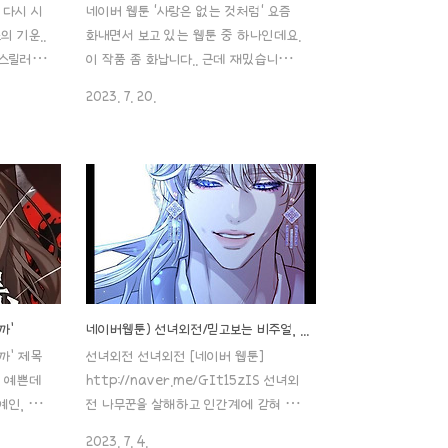
 다시 시
네이버 웹툰 '사랑은 없는 것처럼' 요즘
 기운..
화내면서 보고 있는 웹툰 중 하나인데요.
 스릴러 로
이 작품 좀 화납니다.. 근데 재밌습니다..
기’ 포스
그래서 계속 쿠키 구우면서 계속 봅니
2023. 7. 20.
제목: 죽
다.. 이 작품이 인기 웹소설이기도 한데
 히우 장
네이버 시리즈에서 다운로드 수가 569만
처: 네이
을 달성한 메가 히트작이기도 하지요.. 그
0 연재 주
만큼 일단 스토리는 탄탄하다는 게 입증
이용가 히
되는 부분이겠죠?ㅎㅎ 1. 줄거리 단명한
나 있을까
운명을 타고난 친손녀의 목숨을 살리기 위
최대공모
해 조모가 친소녀 은혜와 같은 병원에서
님이신 거
태어난 시연이를 의도적으로 바꾸고 25
2회밖에 안
년간 그 사실을 숨겨왔다는 내용인데요.
온 상태이
25살 생일이 지나기 전까지 바뀐 삶을
까’
네이버웹툰) 선녀외전/믿고보는 비주얼, 섹시한 그림체
을 괴롭혔던
살지 않으면 목숨이 온전치 못할 거라고
까’ 제목
선녀외전 선녀외전 [네이버 웹툰]
’을 대학교
했던 은혜가 그 위협이 없어진 25살 생
참 예쁜데
http://naver.me/GIt15zIS 선녀외
으로..
일, 그 사실은 밝혀지고 시연이는 부모님
예인, 다
전 나무꾼을 살해하고 인간계에 갇혀 연
도 약혼자도 잃게 됩니다. 27살 생..
서 이 웹
예인으로 살아가던 선녀 '천모란'은, 자신
2023. 7. 4.