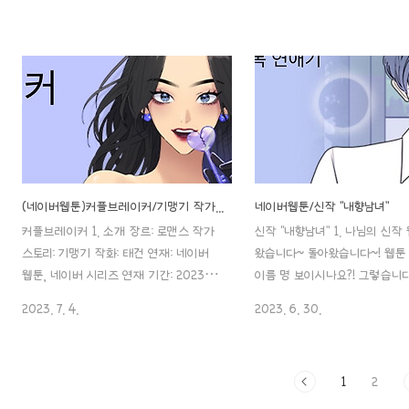
그게 잘 안됩니다.. ㅠㅠ 자꾸만 또 쿠키
툰을 소개해드린다고 하고, 까
에.. 손이.. 이 몹쓸 작품 같으니라고!! 이
네요^^;; (저란 여자.. 깜박깜박
자꾸만 손이 가는 새우깡과도 같은 이 작
10% 프로 부족한..ㅎ;;) 1. 소개
품, 포스팅 시작합니다..! 1. 소개 제목: 가
가 나를 죽였을까 장르: 스릴러 
족같은 XX 작가: 서우현 장르: 로맨스, 연
연재처: 네이버 웹툰, 네이버 
예계 연재처: 네이버 웹툰, 네이버 시리
기간: 2023. 02. 07. ~ 연재 
즈 연재 기간: 2022. 02. 09 ~ 연재 주
기: 수요웹툰 이용 등급: 19세 이
기: 목요웹툰 이용 등급: 15세 이용가 저
본의 아니게 제가 추천해 드리
는 심미주의(?)이다 보니.. 웹툰 그림체가
이 참.. 19세 이용가가 은근히 있
예뻐야만 보는 몹쓸 시력을 가지고 있다
어린 친구분들은 좀 더 나중에..
(네이버웹툰)커플브레이커/기맹기 작가/ 줄거리/ 등장인물
네이버웹툰/신작 “내향남녀”
보니 이 웹툰도, 예쁩니다.. 매력 있게..ㅎ
웹툰입니다! 작가님이 “후” 님
커플브레이커 1. 소개 장르: 로맨스 작가
신작 “내향남녀” 1. 나님의 신작
ㅎ 로맨스 웹툰은 원래 좀 심쿵심쿵, 설렘
“이윤후”에서 활동명을 “후” 로
스토리: 기맹기 작화: 태건 연재: 네이버
왔습니다~ 돌아왔습니다~! 웹툰
설렘. 그런 맛으로 보..
같네요. 맞습..
웹툰, 네이버 시리즈 연재 기간: 2023.
이름 명 보이시나요?! 그렇습니
01. 12 ~ 연재 주기: 금요웹툰 이용 등급:
드라마로 나왔을 정도로 인기 많
2023. 7. 4.
2023. 6. 30.
12세 이용 장르: 로맨스, 현실로맨스, 걸크
떨어지는 동거“ 의 ”나 “ 님의 
러쉬 계속 포스팅 준비해 놓고 임시저장..
신작입니다!! MBTI로 치면 파워
깜박하고 있었네요;; 정말 유명하시죠.. ㅎ
IIII 내향형 인간들의 학교 로
1
2
ㅎ ‘내 ID는 강남미인!’ ‘여주실격’ ‘자매전
니다! (연령은 전체연령가이고요
쟁’..ㄷㄷ 자매전쟁도 곧 드라마화하지 않
웹툰에 있는 나님의 웹툰은 총 