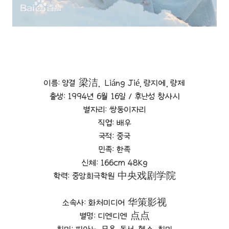
이름: 양결 梁洁, Liáng Jié, 량지에, 량제
출생: 1994년 6월 16일 / 후난성 창사시
별자리: 쌍둥이자리
직업: 배우
국적: 중국
민족: 한족
신체: 166cm 48kg
학력: 중앙희극학원 中央戏剧学院
소속사: 화처미디어 华策影视
별명: 디엔디엔 点点