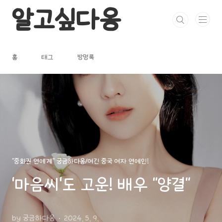
본문 바로가기
알고싶다옹
홈
태그
방명록
"중화권 연예계" 궁금하다옹/여긴 중국 여자 연예인!
'마음씨'도 고운! 배우 "양결"
by 궁금하다옹
2024. 5. 9.