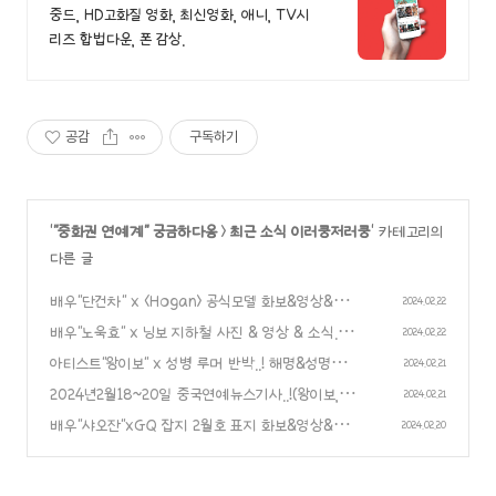
30%할인
중드, HD고화질 영화, 최신영화, 애니, TV시
리즈 합법다운, 폰 감상.
공감
구독하기
'
"중화권 연예계" 궁금하다옹
>
최근 소식 이러쿵저러쿵
' 카테고리의
다른 글
배우"단건차" x <Hogan> 공식모델 화보&영상&소
2024.02.22
식..!
배우"노욱효" x 닝보 지하철 사진 & 영상 & 소식..
(0)
2024.02.22
🌛 ​​​
아티스트"왕이보" x 성병 루머 반박..! 해명&성명문
(0)
2024.02.21
발표!!
2024년2월18~20일 중국연예뉴스기사..!(왕이보, 심
(0)
2024.02.21
월, 오뢰, 전가서, 이일동 등..!)
배우"샤오잔"xGQ 잡지 2월호 표지 화보&영상&소
(0)
2024.02.20
식..!
(0)