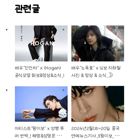
관련글
배우"단건차" x <Hogan>
배우"노욱효" x 닝보 지하철
공식모델 화보&영상&소식..!
사진 & 영상 & 소식..🌛 ​​​
아티스트"왕이보" x 성병 루
2024년2월18~20일 중국
머 반박..! 해명&성명문 발
연예뉴스기사..!(왕이보, 심