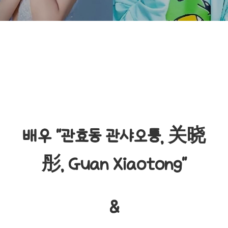
배우 "관효동 관샤오퉁, 关晓
彤, Guan Xiaotong"
&