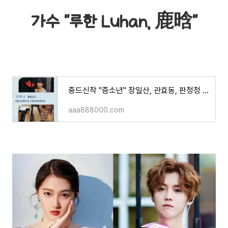
가수 "루한 Luhan, 鹿晗"
중드신작 "증소년" 장일산, 관효동, 판청청 주연/ 소개/ 영상
aaa888000.com