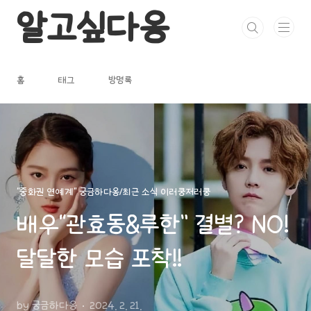
본문 바로가기
알고싶다옹
홈
태그
방명록
"중화권 연예계" 궁금하다옹/최근 소식 이러쿵저러쿵
배우“관효동&루한” 결별? NO!
달달한 모습 포착!!
by 궁금하다옹
2024. 2. 21.