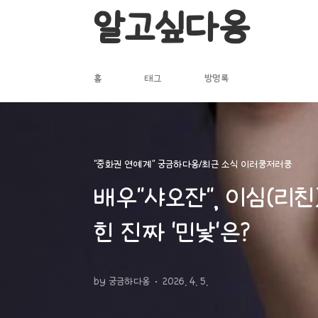
본문 바로가기
알고싶다옹
홈
태그
방명록
"중화권 연예계" 궁금하다옹/최근 소식 이러쿵저러쿵
배우"샤오잔", 이심(리
힌 진짜 '민낯'은?
by 궁금하다옹
2026. 4. 5.