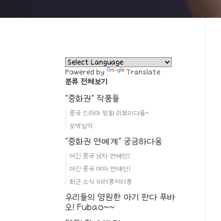
Powered by
Translate
분류 전체보기
"중화권" 작품들
중국 드라마 영화 리뷰이다옹~
모색심약
"중화권 연예계" 궁금하다옹
여긴 중국 남자 연예인!
여긴 중국 여자 연예인!
최근 소식 이러쿵저러쿵
우리들의 영원한 아기 판다 푸바
오! Fubao~~