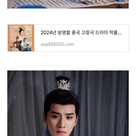
2024년 방영할 중국 고장극 드라마 작품들..! "장상사 시즌 2" "금수평안" 등..!
aaa888000.com