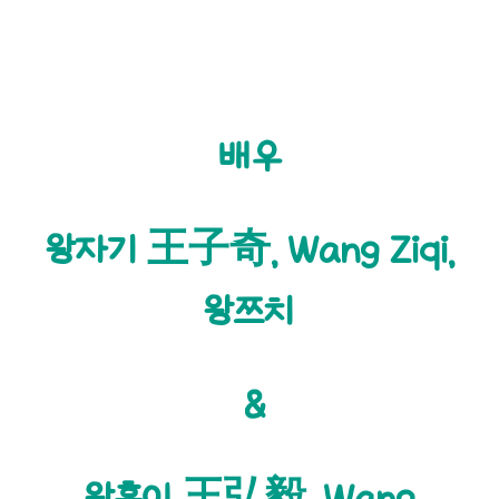
배우
왕자기 王子奇, Wang Ziqi,
왕쯔치
&
왕홍이 王弘毅,
Wang