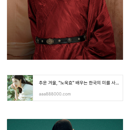
추운 겨울, "노욱효" 배우는 한국의 미를 사랑해요~~^^!
aaa888000.com