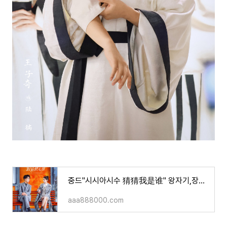
중드"시시아시수 猜猜我是谁" 왕자기,장여희 주연 / 작품 소개, 영상
aaa888000.com