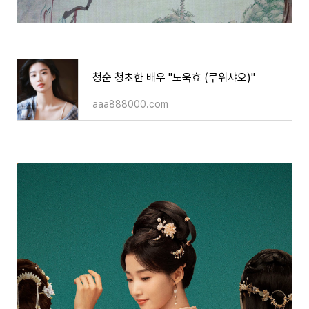
청순 청초한 배우 "노욱효 (루위샤오)"
aaa888000.com