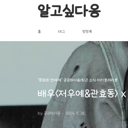
본문 바로가기
알고싶다옹
홈
태그
방명록
"중화권 연예계" 궁금하다옹/최근 소식 이러쿵저러쿵
배우<저우예&관효동> x 
by 궁금하다옹
2024. 5. 18.