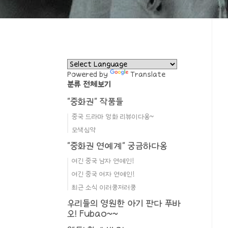
Powered by
Translate
분류 전체보기
"중화권" 작품들
중국 드라마 영화 리뷰이다옹~
모색심약
"중화권 연예계" 궁금하다옹
여긴 중국 남자 연예인!
여긴 중국 여자 연예인!
최근 소식 이러쿵저러쿵
우리들의 영원한 아기 판다 푸바
오! Fubao~~