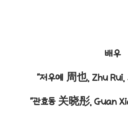
배우
"저우예 周也, Zhu Rui, J
"관효동 关晓彤, Guan Xi