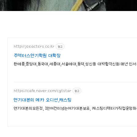
http://jooactors.co.kr
광고
주액터스연기학원 대확장
한예종,중앙대,동국대,세종대,서울예대,동덕,성신등 대박합격신화 매년 인
https://cafe.naver.com/cgtstar
광고
연기대본의 메카 오디션,캐스팅
연기대본의모든것, 1만여건이넘는여기대본보유, 캐스팅디렉터가직접운영하