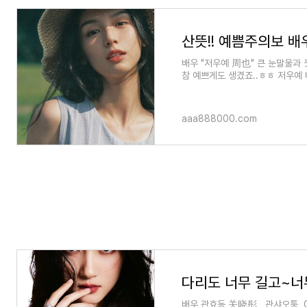
산뜻!! 예쁨주의보 배
배우 "저우예 周也" 큰 눈말울과
참 예쁘게도 생겼죠..ㅎㅎ 저우예 
~!!^^ 1. 소개 이름: 저우예 (周
aaa888000.com
다리도 너무 길고~너
배우 관효동 关晓彤 , 관샤오퉁, Gu