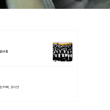
서울배출
는카페, 오디션