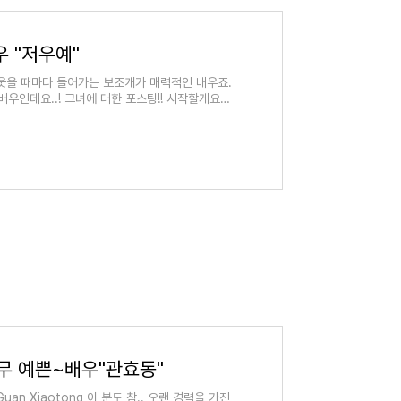
우 "저우예"
 웃을 때마다 들어가는 보조개가 매력적인 배우죠.
배우인데요..! 그녀에 대한 포스팅!! 시작할게요
무 예쁜~배우"관효동"
an Xiaotong 이 분도 참.. 오랜 경력을 가진