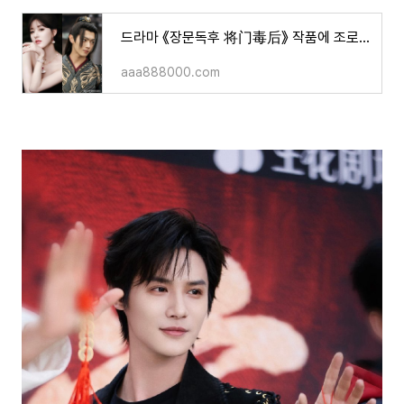
드라마 《장문독후 将门毒后》 작품에 조로사 배우와 허개 배우가 캐스팅?!텐센트에서는 두 사
aaa888000.com