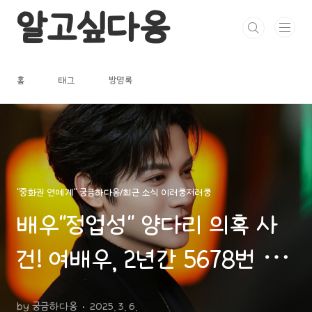
본문 바로가기
알고싶다옹
홈
태그
방명록
"중화권 연예계" 궁금하다옹/최근 소식 이러쿵저러쿵
배우"정업성" 양다리 의혹 사
건! 여배우, 2년간 5678번 배
신당했다고 폭로, 우울증 약 복
by 궁금하다옹
2025. 3. 6.