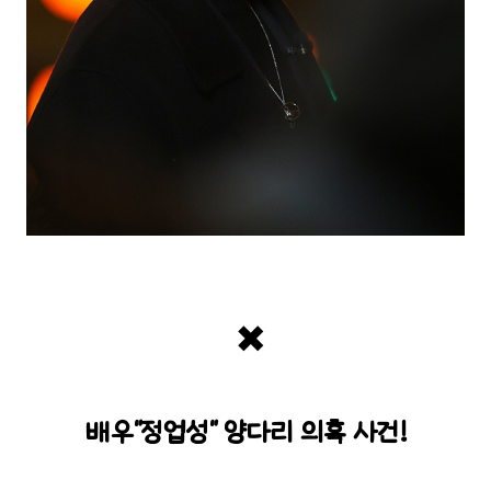
✖️
배우"정업성" 양다리 의혹 사건!