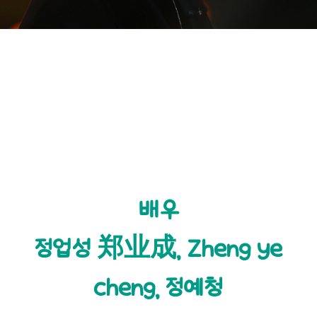
용 중..ㄷㄷ
배우
정업성 郑业成, Zheng ye
cheng, 정예청