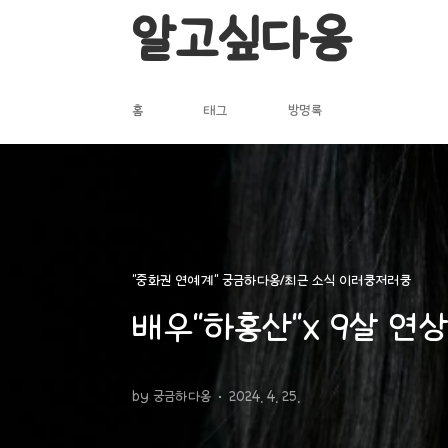
본문 바로가기
알고싶다옹
홈
태그
방명록
"중화권 연예계" 궁금하다옹/최근 소식 이러쿵저러쿵
배우"하홍산"x 9살 연상
by 궁금하다옹
2024. 4. 25.