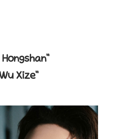
Hongshan”
u Xize”