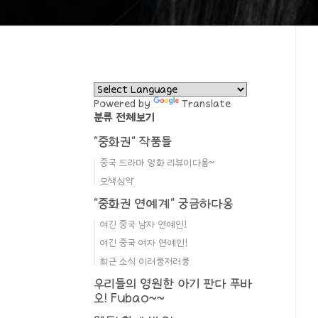
Powered by
Translate
분류 전체보기
"중화권" 작품들
중국 드라마 영화 리뷰이다옹~
모색심약
"중화권 연예계" 궁금하다옹
여긴 중국 남자 연예인!
여긴 중국 여자 연예인!
최근 소식 이러쿵저러쿵
우리들의 영원한 아기 판다 푸바
오! Fubao~~