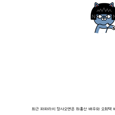
최근 파파라치 장샤오옌은 하홍산 배우와 오희택 배