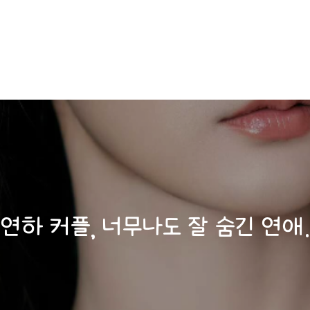
연하 커플, 너무나도 잘 숨긴 연애..