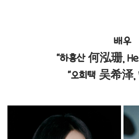
배우
“하홍산 何泓珊, He 
“오희택 吴希泽, W