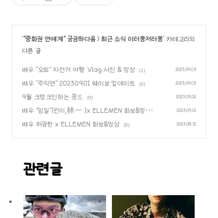
'
"중화권 연예계" 궁금하다옹
>
최근 소식 이러쿵저러쿵
' 카테고리의
다른 글
배우 "오뢰" 자전거 여행 Vlog 사진 & 영상
2023.09.03
(1)
배우 "주익연" 20230901 웨이보 업데이트
2023.09.03
(0)
9월 크랭크인하는 중드
2023.09.02
(0)
배우 "임일"(린이,林一 )x ELLEMEN 화보&영상
2023.09.01
(0)
배우 허광한 x ELLEMEN 화보&영상
2023.08.31
(0)
관련글