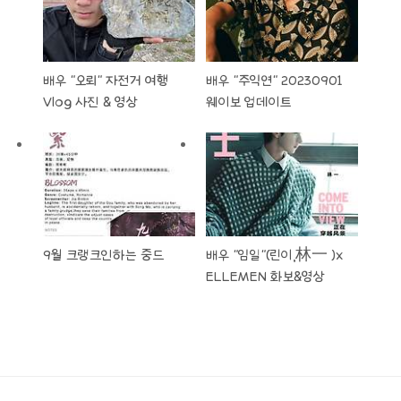
배우 "오뢰" 자전거 여행
배우 "주익연" 20230901
Vlog 사진 & 영상
웨이보 업데이트
9월 크랭크인하는 중드
배우 "임일"(린이,林一 )x
ELLEMEN 화보&영상