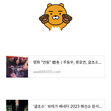
영화 "연동" 燃冬 / 주동우, 류호연, 굴초소 주연/ 소개/무대인사
aaa888000.com
‘굴초소’ 보테가 베네타 2023 패션쇼 참석 사진&영상