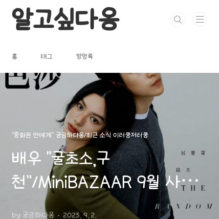
본문 바로가기
알고싶다옹
홈
태그
방명록
"중화권 연예계" 궁금하다옹/최근 소식 이러쿵저러쿵
배우 “굴초소,구
천”/MiniBAZAAR 9월 사진,
영상
by 궁금하다옹
2023. 9. 2.