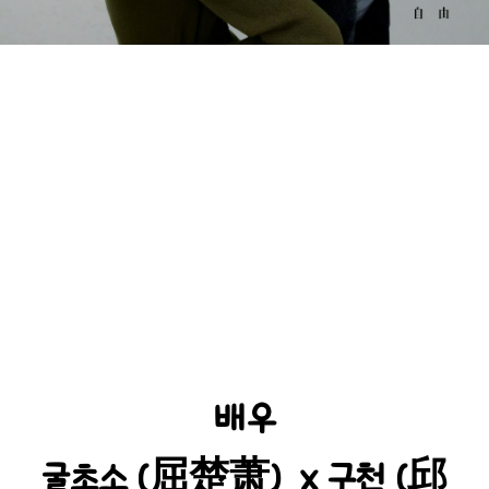
배우
굴초소 (屈楚萧) x 구천 (邱