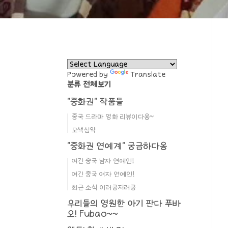
Powered by
Translate
분류 전체보기
"중화권" 작품들
중국 드라마 영화 리뷰이다옹~
모색심약
"중화권 연예계" 궁금하다옹
여긴 중국 남자 연예인!
여긴 중국 여자 연예인!
최근 소식 이러쿵저러쿵
우리들의 영원한 아기 판다 푸바
오! Fubao~~