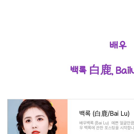
배우
백록 白鹿, Bail
백록 (白鹿/Bai Lu)
배우백록 (Bai Lu) 예쁜 얼굴만
우 백록에 관한 포스팅을 시작합니다
록 (白鹿, Bai Lu)본명: