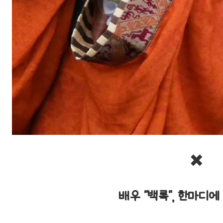
✖️
배우 "백록", 한마디에