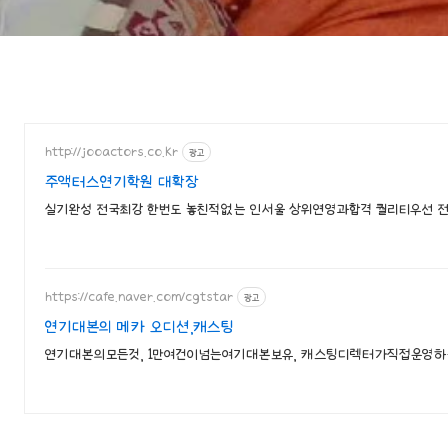
http://jooactors.co.kr
광고
주액터스연기학원 대확장
실기완성 전국최강 한번도 놓친적없는 인서울 상위연영과합격 퀄리티우선
https://cafe.naver.com/cgtstar
광고
연기대본의 메카 오디션,캐스팅
연기대본의모든것, 1만여건이넘는여기대본보유, 캐스팅디렉터가직접운영하