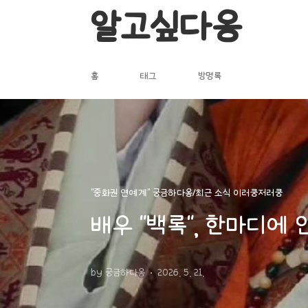
본문 바로가기
알고싶다옹
홈
태그
방명록
"중화권 연예계" 궁금하다옹/최근 소식 이러쿵저러쿵
배우 "백록", 한마디에
by 궁금하다옹
2026. 5. 21.