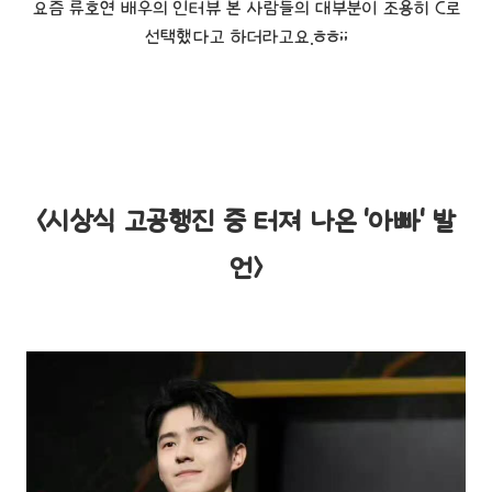
요즘 류호연 배우의 인터뷰 본 사람들의 대부분이 조용히 C로
선택했다고 하더라고요.ㅎㅎ;;
<시상식 고공행진 중 터져 나온 '아빠' 발
언>