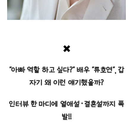
✖️
"아빠 역할 하고 싶다?" 배우 "류호연", 갑
자기 왜 이런 얘기했을까?
인터뷰 한 마디에 열애설·결혼설까지 폭
발!!