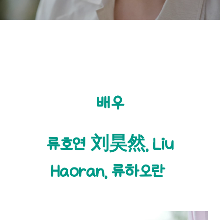
애설·결혼설까지 폭발!!
배우
류호연 刘昊然, Liu
Haoran,
류하오란