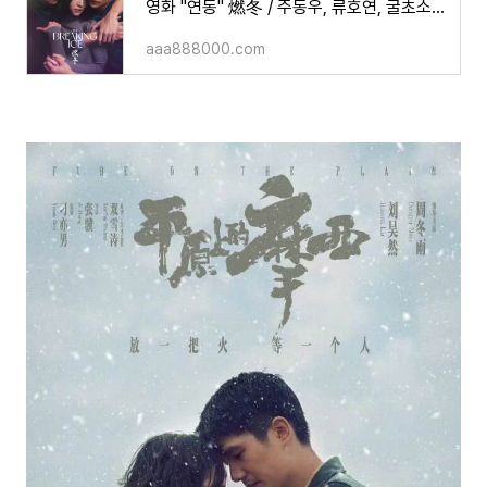
영화 "연동" 燃冬 / 주동우, 류호연, 굴초소 주연/ 소개/무대인사
aaa888000.com