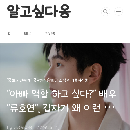
본문 바로가기
알고싶다옹
홈
태그
방명록
"중화권 연예계" 궁금하다옹/최근 소식 이러쿵저러쿵
"아빠 역할 하고 싶다?" 배우
"류호연", 갑자기 왜 이런 얘기
했을까?인터뷰 한 마디에 열
by 궁금하다옹
2026. 4. 11.