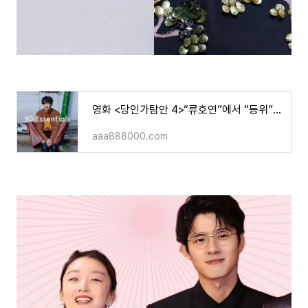
영화 <당인가탐안 4>“류호연”에서 “등위”로 캐스팅 교체
aaa888000.com