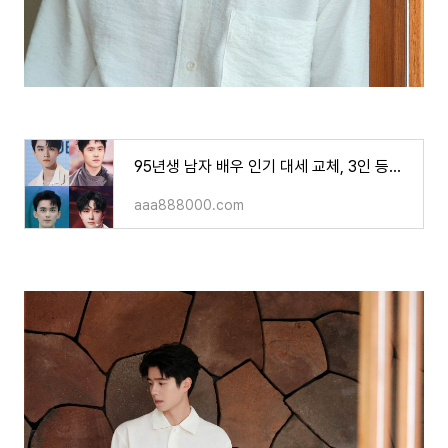
95년생 남자 배우 인기 대세 교체, 3인 등극, 2인 하락, 류호연 배우는 변방으로, 왕이보 배우는 의
aaa888000.com