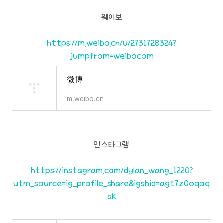
웨이보
https://m.weibo.cn/u/2731728324?
jumpfrom=weibocom
微博
m.weibo.cn
인스타그램
https://instagram.com/dylan_wang_1220?
utm_source=ig_profile_share&igshid=agt7z0oqoq
ak