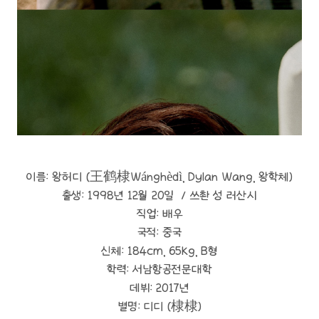
이름: 왕허디 (王鹤棣Wánghèdì, Dylan Wang, 왕학체)
출생: 1998년 12월 20일 / 쓰촨 성 러산시
직업: 배우
국적: 중국
신체: 184cm, 65kg, B형
학력: 서남항공전문대학
데뷔: 2017년
별명: 디디 (棣棣)