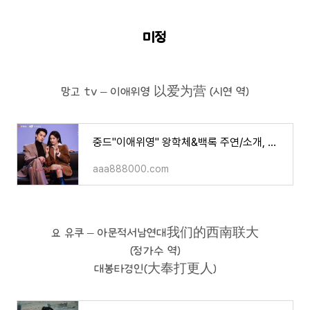
미정
망고 tv – 이애위영 以爱为营 (시연 역)
중드"이애위영" 왕학체&백록 주연/소개, 영상 등
aaa888000.com
요 유쿠 – 아문적서남연대我们的西南联大
(정가수 역)
대봉타경인(大奉打更人)