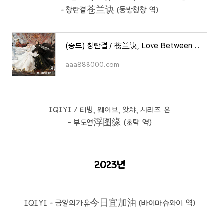
- 창란결苍兰诀 (동방청창 역)
(중드) 창란결 / 苍兰诀, Love Between Fairy and Devil
aaa888000.com
IQIYI / 티빙, 웨이브, 왓챠, 시리즈 온
- 부도연浮图缘 (초탁 역)
2023년
IQIYI - 금일의가유今日宜加油 (바이마슈와이 역)