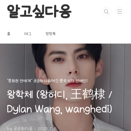
본문 바로가기
알고싶다옹
홈
태그
방명록
"중화권 연예계" 궁금하다옹/여긴 중국 남자 연예인!
왕학체 (왕허디, 王鹤棣 /
Dylan Wang, wanghedi)
by 궁금하다옹
2023. 7. 8.