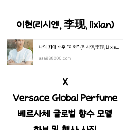
이현(리시엔, 李现, lixian)
나의 최애 배우 “이현” (리시엔,李现,Li xian)
aaa888000.com
X
Versace Global Perfume
베르사체 글로벌 향수 모델
화보 및 행사 사진