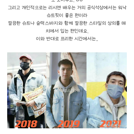
그리고 개인적으로는 리시엔 배우는 거의 공식석상에서는 워낙
슈트핏이 좋은 편이라
깔끔한 슈트나 슬랙스바지와 함께 깔끔한 스타일의 상의를 매
치에서 입는 편인데요.
이와 반대로 프리한 시간에서는..