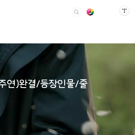
 주연)완결/등장인물/줄