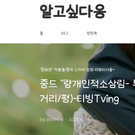
본문 바로가기
알고싶다옹
홈
태그
방명록
"중화권" 작품들/중국 드라마 영화 리뷰이다옹~
중드 “량개인적소삼림- 
거리/평)-티빙Tving
by 궁금하다옹
2023. 6. 29.