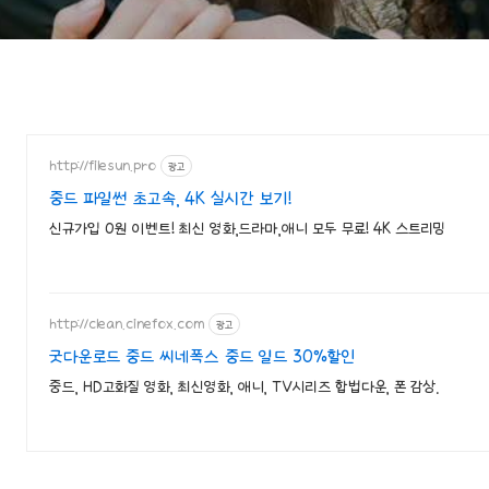
http://filesun.pro
광고
중드 파일썬 초고속, 4K 실시간 보기!
신규가입 0원 이벤트! 최신 영화,드라마,애니 모두 무료! 4K 스트리밍
http://clean.cinefox.com
광고
굿다운로드 중드 씨네폭스 중드 일드 30%할인
중드, HD고화질 영화, 최신영화, 애니, TV시리즈 합법다운, 폰 감상.