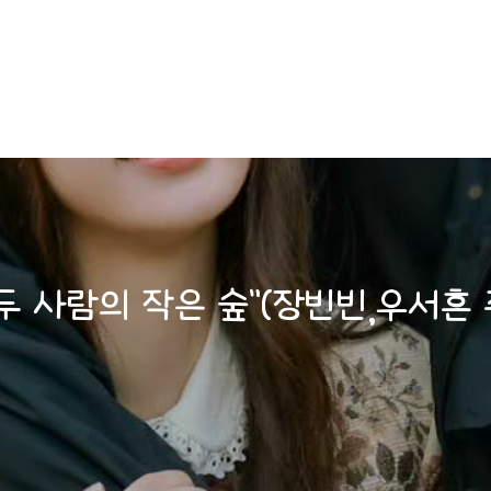
두 사람의 작은 숲”(장빈빈,우서흔