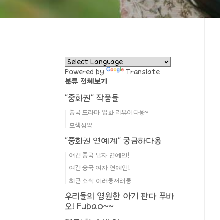
Powered by
Translate
분류 전체보기
"중화권" 작품들
중국 드라마 영화 리뷰이다옹~
모색심약
"중화권 연예계" 궁금하다옹
여긴 중국 남자 연예인!
여긴 중국 여자 연예인!
최근 소식 이러쿵저러쿵
우리들의 영원한 아기 판다 푸바
오! Fubao~~