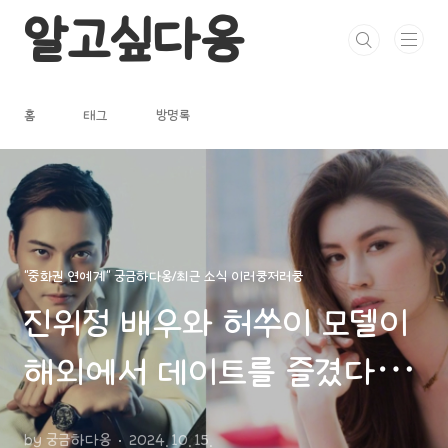
본문 바로가기
알고싶다옹
홈
태그
방명록
"중화권 연예계" 궁금하다옹/최근 소식 이러쿵저러쿵
진위정 배우와 허쑤이 모델이
해외에서 데이트를 즐겼다는
소문이 있는데~!두 사람은 계
by 궁금하다옹
2024. 10. 15.