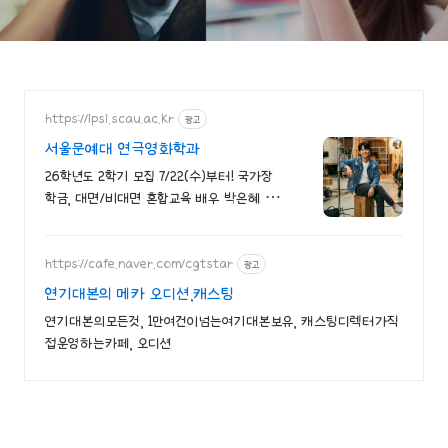
속 열애중이에요?!
https://ipsi.scau.ac.kr
광고
서울문예대 연극영화학과
26학년도 2학기 모집 7/22(수)부터! 국가장
학금, 대면/비대면 혼합교육 배우 박은혜 원
픽 인서울 4년제 연극영화학과, 다양한 장학
혜택
https://cafe.naver.com/cgtstar
광고
연기대본의 메카 오디션,캐스팅
연기대본의모든것, 1만여건이넘는여기대본보유, 캐스팅디렉터가직
접운영하는카페, 오디션