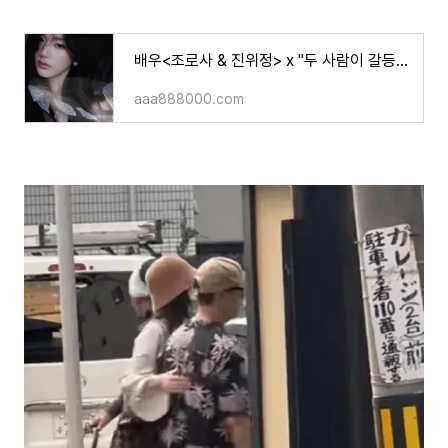
배우<조로사 & 진위정> x "두 사람이 갈등을 겪고 있다고요?" (기사)
aaa888000.com