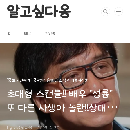
본문 바로가기
알고싶다옹
홈
태그
방명록
"중화권 연예계" 궁금하다옹/최근 소식 이러쿵저러쿵
초대형 스캔들!! 배우 "성룡"
또 다른 사생아 놀란!!상대는
"경요"작가 여주인공 출신, 임
by 궁금하다옹
2025. 4. 30.