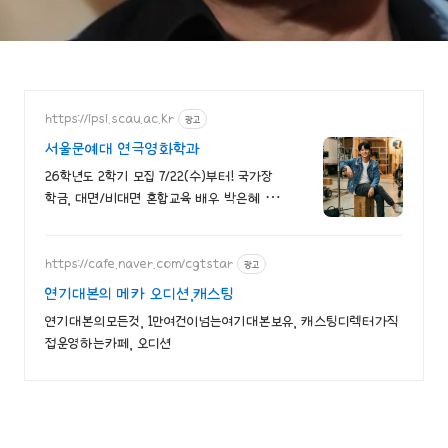
신 숨긴채 다른 남자랑 결혼
을??!!
https://ipsi.scau.ac.kr
광고
서울문예대 연극영화학과
26학년도 2학기 모집 7/22(수)부터! 국가장
학금, 대면/비대면 혼합교육 배우 박은혜 원
픽 인서울 4년제 연극영화학과, 다양한 장학
혜택
https://cafe.naver.com/cgtstar
광고
연기대본의 메카 오디션,캐스팅
연기대본의모든것, 1만여건이넘는여기대본보유, 캐스팅디렉터가직
접운영하는카페, 오디션