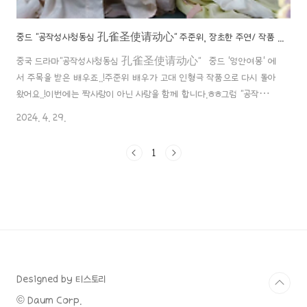
중드 "공작성사청동심 孔雀圣使请动心" 주준위, 장초한 주연/ 작품 소개 등..!
중국 드라마"공작성사청동심 孔雀圣使请动心" 중드 '영안여몽' 에
서 주목을 받은 배우죠..!주준위 배우가 고대 인형극 작품으로 다시 돌아
왔어요..!이번에는 짝사랑이 아닌 사랑을 함께 합니다.ㅎㅎ그럼 "공작성사
청동심"에 대한 포스팅~ 바로 시작할게요.^^! 1. 소개제목: 공작성
2024. 4. 29.
사청동심 孔雀圣使请动心일명: 공작남비예상무 孔雀南飞霓裳
舞, 공작성하소청의 孔雀城下小青衣, 공작귀래우봉군 孔雀归
1
来又逢君장르: 고대, 로맨스, 코미디원작: 공작성하소청의 孔雀城
下小青衣원작자: 연목초광 莲沐初光제작 국가: 중국감독: 류한양
刘瀚洋극본: 서혜묘 徐慧苗 (총괄) , 심청남 沈菁楠, 이소연 李晓
妍촬영장소: 저장성 헝디엔온라인 방영 플랫폼: 아이치이 총 부작: 42부
작회당 방영 시간: 19분촬영 일자: 2022..
Designed by 티스토리
© Daum Corp.