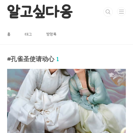
본문 바로가기
알고싶다옹
홈
태그
방명록
孔雀圣使请动心
1