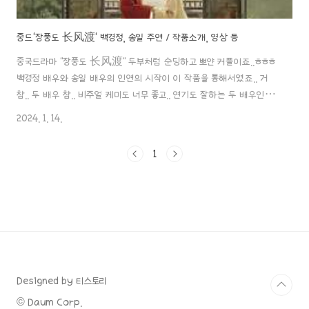
중드'장풍도 长风渡' 백경정, 송일 주연 / 작품소개, 영상 등
중국드라마 "장풍도 长风渡" 두부처럼 순딩하고 뽀얀 커플이죠..ㅎㅎㅎ
백경정 배우와 송일 배우의 인연의 시작이 이 작품을 통해서였죠.. 거
참.. 두 배우 참.. 비주얼 케미도 너무 좋고.. 연기도 잘하는 두 배우인데,
두 배우가 어떻게 사랑에 빠지게 되었는지..! 이 작품이 도대체 어떤 작
2024. 1. 14.
품이길래 사랑에 빠지게 된건지..!! 포스팅 안할수 없죠..ㅎㅎ 중드 '장풍
도' 포스팅!! 바로 시작할게요^^!! 1. 소개 제목: 장풍도 長風渡 장르: 고
1
장극, 의상, 로맨스 원작: 《장풍도》. 원작자: 묵서백 墨书白 제작 국
가: 중국 감독: 윤타오 尹涛 각본가: 백금금 白锦锦 제작: 아이치이 촬
영 장소: 헝디엔 방송일자: 2023년 6월 18일~ 방영 플랫폼: 아이치이 총
부작: 40부작 회당 방영시간: 45분 촬영..
Designed by 티스토리
© Daum Corp.