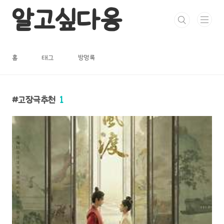
본문 바로가기
알고싶다옹
홈
태그
방명록
고장극추천
1