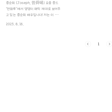
증순희 (Joseph, 曾舜晞) 요즘 중드
“연화루”에서 댕댕이 매력 제대로 보여주
고 있는 증순희 배우입니다! 저는 이 배
우를 ‘가남전’을 통해 처음 봤었는데요, 음
2023. 8. 16.
~ 사실 많은 분들은 의천도룡기로 더 많이
알게 되지 않았을까 싶어요! ㅎㅎ 아무래
도 그 무협물은 워낙 인기가 좋은 작품이
1
었으니..ㅎㅎ 근데 저는.. 사실.. 일단 제
얘기는 밑에 다시 얘기하는 걸로 하고!
우선 그에 대한 포스팅!부터 시작해 볼게
요!! 1. 소개 이름: 증순희 (曾舜晞,
zēngshùnxī) 영어명: Joseph 출생:
1997년 10월 9일 / 중국 광둥성 선전시
국적: 중국 민족: 한족 신체: 181cm,
65kg 직업: 배우, 가수 소속사: 증순희공
작실 데뷔: 2014년 그룹 《fresh极客
少年团》 인스타: https:..