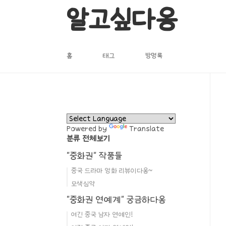
본문 바로가기
알고싶다옹
홈
태그
방명록
Powered by
Translate
분류 전체보기
"중화권" 작품들
중국 드라마 영화 리뷰이다옹~
모색심약
"중화권 연예계" 궁금하다옹
여긴 중국 남자 연예인!