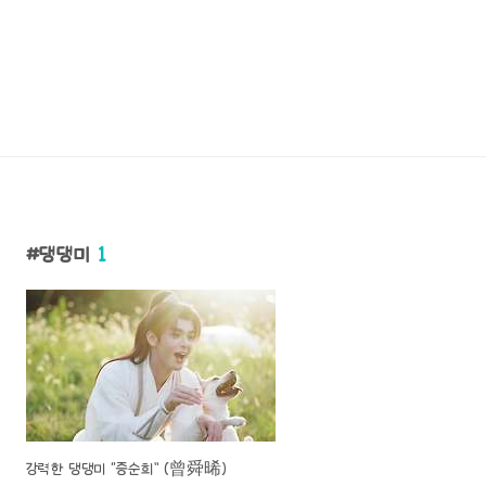
댕댕미
1
강력한 댕댕미 “증순희” (曾舜晞)