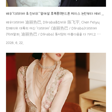
배우"디리러바 & 진비우" 열애설 후폭풍!!핸드폰 케이스 논란부터 예비 시어머니(?) 천홍의 손가락 실수까지 총정리~!
배우디리러바 迪丽热巴, Dilraba&진비우 陈飞宇, Chen Feiyu,
천페이위 대륙의 여신 ‘디리러바’ (迪丽热巴 / Dilraba)디리러바
(적려열파, 迪丽热巴 / Dilraba) 동서양의 아름다움을 다 가지고 있
는 디리러바. 계속 여자배우들 중에 상위 인기순위를 차지하고 있는 배
2026. 6. 22.
우예요. 그녀에 대한 인물 탐구 포스팅! 시작할aaa888000.com 중
국 연예계의 귀족 배우 "진비우"배우"진비우 陳飛宇, Chen Fei Yu,
천페이" 정말 말 그래도 태어날 때부터 연예계의 다이아몬드 수저라고
할 수 있는 배우죠..!태어나보니 아버지는 유명 감독에 태어나보니 어머
니 유명 배우..aaa888000.com ✖️배우"디리러바 & 진비우" 열애설
후폭풍!! 핸드폰 케이스 논란부터 예비 시어..