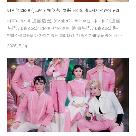
배우 "디리러바", 13년 만에 '가행' 탈출? 심야의 홀로서기 선언에 난리 난 이유..ㄷㄷ
배우"디리러바 迪丽热巴, Dilraba" 대륙의 여신 ‘디리러바’ (迪丽
热巴 / Dilraba)디리러바 (적려열파, 迪丽热巴 / Dilraba) 동서
양의 아름다움을 다 가지고 있는 디리러바. 계속 여자배우들 중에 상위
인기순위를 차지하고 있는 배우예요. 그녀에 대한 인물 탐구 포스팅! 시
2026. 3. 14.
작할aaa888000.com ✖️배우 "디리러바", 13년 만에 '가행' 탈출?
심야의 홀로서기 선언에 난리 난 이유..ㄷㄷ 배우"디리러바", 소속사 강압
적 계약 연장 폭로?!네티즌들: 조로사 배우처럼 탈출하기 위해 이 방배
우"디리러바 迪丽热巴, Dilraba" 대륙의 여신 ‘디리러바’ (迪丽热
巴 / Dilraba)디리러바 (적려열파, 迪丽热巴 / Dilraba) 동서양의
아름다움을 다 가지고 있는 디리러바..