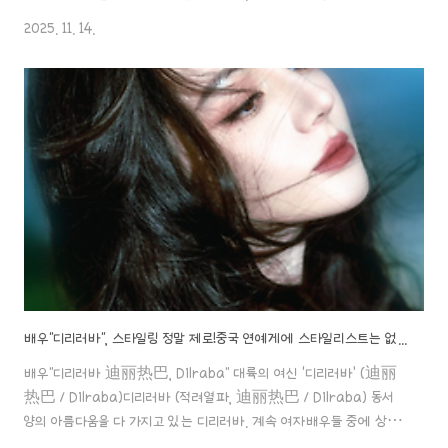
인기순위를 차지하고 있는 배우예요. 그녀에 대한 인물 탐구 포스팅! 시
2025. 11. 14.
작할aaa888000.com ✖️ 배우"디리러바", 병세 악화로 일부 스케줄
취소, 측근 반응 공개..! 배우"디리러바", 스타일링 정말 제로!중국 연예게
에 스타일리스트는 없는 걸까?이렇게 대충해도배우"디리러바 迪丽
热巴, Dilraba" 대륙의 여신 ‘디리러바’ (迪丽热巴 / Dilraba)디
리러바 (적려열파, 迪丽热巴 / Dilraba) 동서양의 아름다움을 다 가
지고 있는 디리러바. 계속 여자배우들 중에 ..
배우"디리러바", 스타일링 정말 제로!중국 연예게에 스타일리스트는 없는 걸까?이렇게 대충해도 돈을 벌수 있다니..!
배우"디리러바 迪丽热巴, Dilraba" 대륙의 여신 ‘디리러바’ (迪丽
热巴 / Dilraba)디리러바 (적려열파, 迪丽热巴 / Dilraba) 동서
양의 아름다움을 다 가지고 있는 디리러바. 계속 여자배우들 중에 상위
인기순위를 차지하고 있는 배우예요. 그녀에 대한 인물 탐구 포스팅! 시