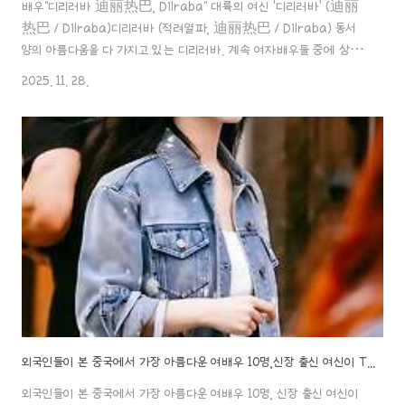
배우"디리러바 迪丽热巴, Dilraba" 대륙의 여신 ‘디리러바’ (迪丽
热巴 / Dilraba)디리러바 (적려열파, 迪丽热巴 / Dilraba) 동서
양의 아름다움을 다 가지고 있는 디리러바. 계속 여자배우들 중에 상위
인기순위를 차지하고 있는 배우예요. 그녀에 대한 인물 탐구 포스팅! 시
2025. 11. 28.
작할aaa888000.com ✖️ 배우"디리러바", 소속사 강압적 계약 연장
폭로?!네티즌들: 조로사 배우처럼 탈출하기 위해 이 방법을 쓴다는 소문!
배우"디리러바", '비밀결혼&출산설' 의 후유증?!건강 이상 신호 뒤에 숨
은 또 다른 사정..!배우"디리러바 迪丽热巴, Dilraba" 대륙의 여신
‘디리러바’ (迪丽热巴 / Dilraba)디리러바 (적려열파, 迪丽热巴 /
Dilraba) 동서양의 아름..
외국인들이 본 중국에서 가장 아름다운 여배우 10명,신장 출신 여신이 TOP 3 진입!
외국인들이 본 중국에서 가장 아름다운 여배우 10명, 신장 출신 여신이