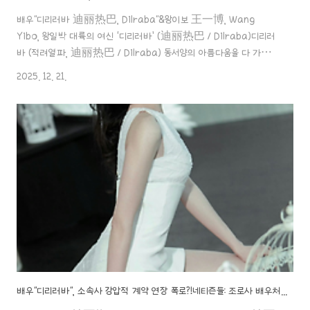
배우"디리러바 迪丽热巴, Dilraba"&왕이보 王一博, Wang
Yibo, 왕일박 대륙의 여신 ‘디리러바’ (迪丽热巴 / Dilraba)디리러
바 (적려열파, 迪丽热巴 / Dilraba) 동서양의 아름다움을 다 가지고
있는 디리러바. 계속 여자배우들 중에 상위 인기순위를 차지하고 있는
2025. 12. 21.
배우예요. 그녀에 대한 인물 탐구 포스팅! 시작할aaa888000.com
반전미가 가득 “왕이보” (王 一博, Wáng Yībó)왕이보 (王 一博
Wáng Yībó) 굉장히 샤이가이인데, 정열적이고, 굉장히 무뚝뚝한데, 또
댕댕이스럽고. 보면 볼수록 볼매라 하죠. 딱 그 말이 맞는 거 같아요..! 반
전미가 가득한 왕이보에 대한 포스aaa888000.com ✖️ 두 톱스타의
열애설, 설마 이 둘이?!그런데 결과는 대반전..
배우"디리러바", 소속사 강압적 계약 연장 폭로?!네티즌들: 조로사 배우처럼 탈출하기 위해 이 방법을 쓴다는 소문!