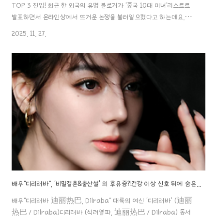
TOP 3 진입! 최근 한 외국의 유명 블로거가 '중국 10대 미녀'리스트르
발표하면서 온라인상에서 뜨거운 논쟁을 불러일으켰다고 하는데요.이
목록은 많은 사람들의 기존 미적 기준에 도전하는 내용을 담고 있다고
2025. 11. 27.
하죠.블로거의 관점에서 중국 여성의 아름다움은 단순히 검고 윤기 나는
머리카락이나 정교한 이목구비에만 있는 것이 아니라, 시간이 흘러서 여
전히 유지되는 젊음의 기운과 노화에 대한 저항력에서 비롯된다고 평가
했는데요..! 10위: 조금맥 赵今麦, Zhao Jinmai, 자오진마이- 청량
하고 자연스러운 '첫사랑 얼굴' 바르고 착실한데 예쁘기까지한 배우 “조
금맥”배우 “조금맥 赵今麦” Zhao Jinmai 1. 소개 이..
배우"디리러바", '비밀결혼&출산설' 의 후유증?!건강 이상 신호 뒤에 숨은 또 다른 사정..!
배우"디리러바 迪丽热巴, Dilraba" 대륙의 여신 ‘디리러바’ (迪丽
热巴 / Dilraba)디리러바 (적려열파, 迪丽热巴 / Dilraba) 동서