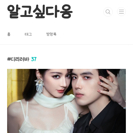
본문 바로가기
알고싶다옹
홈
태그
방명록
디리러바
37