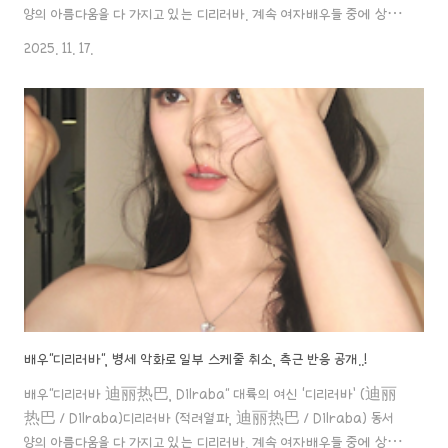
양의 아름다움을 다 가지고 있는 디리러바. 계속 여자배우들 중에 상위
인기순위를 차지하고 있는 배우예요. 그녀에 대한 인물 탐구 포스팅! 시
2025. 11. 17.
작할aaa888000.com ✖️ 배우"디리러바", '비밀결혼&출산설'의 후
유증?! 건강 이상 신호 뒤에 숨은 또 다른 사정..! 배우"디리러바", 병세
악화로 일부 스케줄 취소, 측근 반응 공개..!배우"디리러바 迪丽热巴,
Dilraba" 대륙의 여신 ‘디리러바’ (迪丽热巴 / Dilraba)디리러바
(적려열파, 迪丽热巴 / Dilraba) 동서양의 아름다움을 다 가지고 있
는 디리러바. 계속 여자배우들 중에 상..
배우"디리러바", 병세 악화로 일부 스케줄 취소, 측근 반응 공개..!
배우"디리러바 迪丽热巴, Dilraba" 대륙의 여신 ‘디리러바’ (迪丽
热巴 / Dilraba)디리러바 (적려열파, 迪丽热巴 / Dilraba) 동서
양의 아름다움을 다 가지고 있는 디리러바. 계속 여자배우들 중에 상위