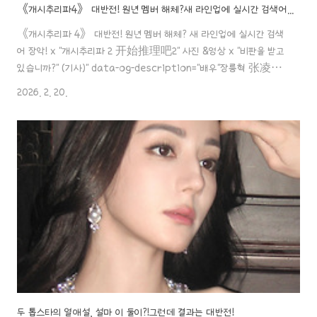
《개시추리파4》 대반전! 원년 멤버 해체?새 라인업에 실시간 검색어 장악!
《개시추리파 4》 대반전! 원년 멤버 해체? 새 라인업에 실시간 검색
어 장악! x "개시추리파 2 开始推理吧2" 사진 &영상 x "비판을 받고
있습니까?" (기사)" data-og-description="배우"장릉혁 张凌赫,
Zhang Linghe, 장링허" 우월하도다! 배우 ‘장릉혁’ (장능혁, 张凌赫)
2026. 2. 20.
배우"장릉혁 张凌赫 Zhang linghe" 아.. 말을 하면서도 이 타이틀 참
씁쓸하네요.열애설만 아니었어도 " data-og-
host="aaa888000.com" data-og-source-
url="https://aaa888.tistory.com/entry/%EB%B0%B0%E
x-%EA%B0%9C%EC%8B%9C%EC..
두 톱스타의 열애설, 설마 이 둘이?!그런데 결과는 대반전!