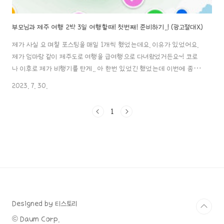
부모님과 제주 여행 2박 3일 여행할때! 첫번째! 준비하기..! (광고절대X)
제가 사실 요 며칠 포스팅을 매일 1개씩 했었는데요. 이유가 있었어요.
제가 엄마랑 같이 제주도로 여행을 급여행으로 다녀왔었거든요~! 코로
나 이후로 제가 비행기를 탄게.. 아 한번 있었긴 했었는데 이번에 좀 깜
짝 놀랐어요. 오랜만에 여행을 준비하면서 해야 되는 것들부터, 제주도
2023. 7. 30.
에서 괜찮았던 곳들, 그 외 소문만 좋았던 곳들. 소개해드릴게요..! 매우..
솔직하게..! 근데 어디까지나 제 주관적 관점에서의 평가니까 참고 정도
1
만 하시면 될 거 같아요..! 우선 지금 이 포스팅은 준비 과정을 알려드리는
포스팅이에요. 가장 중요한 핵심 포인트!! 부모님과 함께 가는 여행이다
보니 거의 모든 걸 자식인 우리들이 준비해야 되는 거잖아요. 그래서 저
는 플랜 a, b, c 등을 준비해 갔습니다. 참고로 저 파워 P입니..
Designed by 티스토리
© Daum Corp.