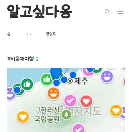
본문 바로가기
알고싶다옹
홈
태그
방명록
비올때여행
1