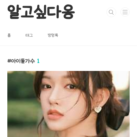
본문 바로가기
알고싶다옹
홈
태그
방명록
아이돌가수
1