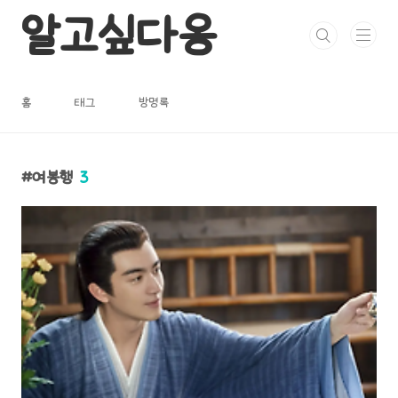
본문 바로가기
알고싶다옹
홈
태그
방명록
여봉행
3