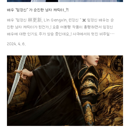
배우 "임경신" 가 순진한 남자 캐릭터..?!
배우 "임경신 林更新, Lin Gengxin, 린겅신 " ✖️ 임경신 배우는 순
진한 남자 캐릭터가 된건가..! 요즘 여봉행 작품이 흥행하면서 임경신
배우에 대한 인기도 주가 상승 중인데요..! 사극에서의 멋진 비주얼과는
또 다른 현대 모습은.. 너무.. 귀여운데요?ㅎㅎ 생각보다 굉장히 발랄한 모
2024. 4. 6.
습으로 예능프로그램에서의 로이터 사진들인데요. 개인적으로 움짤 영
상들은 정말 상당히.. 밝은 모습이 사극에서의 진지한 느낌과 다른 느낌
으로 매력적인 거 같아요.ㅎㅎ 중드 어제 "여봉행 与凤行"에서 스킨십
장면에 대해서 하루 종일 말들이 많았다고 하는데요. 중요한 건 임경신
배우가 키스신을 찍으면서 일을 열지 않아서 오죽하면 그에게 키스하
는 방법을 모르는 거냐고 물었다는 거죠..ㅎㅎ;; 지난 연애에서 그런 부분
은 알..