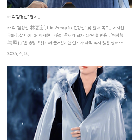
배우"임경신" 열애..!
배우 "임경신 林更新, Lin Gengxin, 린겅신" ✖️ 열애 폭로..! 여자친
구와 11살 나이, 더 자세한 내용이 공개가 되자 CP팬들 반응..! "여봉행
与凤行"은 종영 초읽기에 들어갔지만 인기가 아직 식지 않은 상태에
서 "여봉행"작품이 종영되기도 전에 남자 주인공 임경신 배우가 열애 중
2024. 4. 12.
인 사실은 드러났어요..!! 일부 파파라치는 임경신 배우가 1999년 여자
친구인 시루이 (史芮伊, Shi Ruiyi) 배우와 차를 타고 함께 놀러 다니
는 모습과, 휴게소에 도착했을 때 두 사람은 바람을 쐬기 위해 차에서
내리는 모습이 포착된 거죠. 임경신 배우와 시루이 배우는 각자 매니저
를 데리고 온 상태였고 후드티에 청바지를 입고 캐주얼한 패션 스타일
로 차려입었고, 여성이 입은 곳 역시 임경신 배우의 것으로 의심..