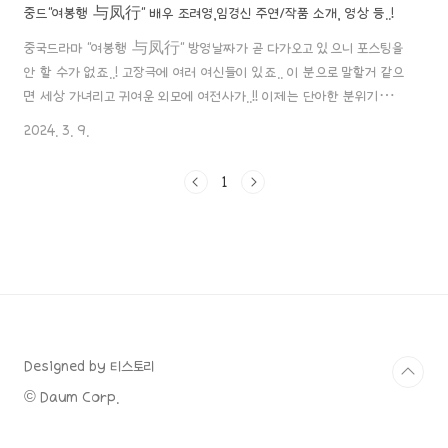
중드"여봉행 与凤行" 배우 조려영,임경신 주연/작품 소개, 영상 등..!
중국드라마 "여봉행 与凤行" 방영날짜가 곧 다가오고 있으니 포스팅을
안 할 수가 없죠..! 고장극에 여러 여신들이 있죠.. 이 분으로 말할거 같으
면 세상 가녀리고 귀여운 외모에 여전사가..!! 이제는 단아한 분위기까지
자아내며 여자가 봐도 설렘유발하는 그녀.. 조려영 배우와 임경신 배우
2024. 3. 9.
가 주연을 맡은 이 드라마..! 중드 "여봉행" 작품에 대한 포스팅 바로 시
작할게요~^^!! 1. 소개 제목: 여봉행 与凤行 장르: 드라마, 선협, 의상,
1
동화 원작: 《본왕재차 本王在此》 (여봉행 与凤行) 원작자: 구로
비향 九鹭非香 제작 국가: 중국 감독: 덩커 邓科 극본: 구로비향 九
鹭非香 촬영장소: 헝디엔 방영일자: 2024년 예정 온라인 방영 플랫폼:
텐센트, 망고 TV 총 부작: 40 부작 회당 방영시간: 45분씩..
Designed by 티스토리
© Daum Corp.