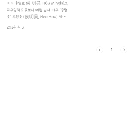
배우 후명호 侯 明昊, Hóu Mínghào,
허우밍하오 꽃보다 예쁜 남자 배우 “후명
호” 후명호 (侯明昊, Neo Hou) 저는
이 배우 하면,, 참.. 우리 나라 “SM 아이
2024. 4. 3.
돌상” 이라고 생각했던 배우인데요. 최근
중드 “호심”을 통해 인기몰이를 했죠.ㅎㅎ
후명호 배우의 포스팅! 시작하겠습니
1
aaa888000.com ✖️ 퇴근길 로이터
사진&영상&팬들에게 밀크티 선물^^! &
중드《입청운 入青云》 작품 소식..!
아니 또 후명호 배우가 촬영 후 퇴근길에
2024년 봄을 맟이해서 첫 밀크티를 팬들
에게 역조공을 또~ㅎㅎ 거이 참 잘생긴
배우가 마음씨도 예쁘네요.ㅎㅎ 거기에
팬들을 위해서 사진과 영상을 올려주면서
많은 팬들을 기분 좋게 만들어주었는데,
세상에나.. 진짜 이 분 좀 얼굴이 확실히
물이 오른게..