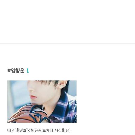
입청운
1
배우"후명호"x 퇴근길 로이터 사진& 팬들에게 밀크티 선물 & 《입청운 入青云》작품 소식..!