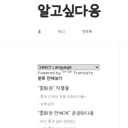
본문 바로가기
알고싶다옹
홈
태그
방명록
Powered by
Translate
분류 전체보기
"중화권" 작품들
중국 드라마 영화 리뷰이다옹~
모색심약
"중화권 연예계" 궁금하다옹
여긴 중국 남자 연예인!