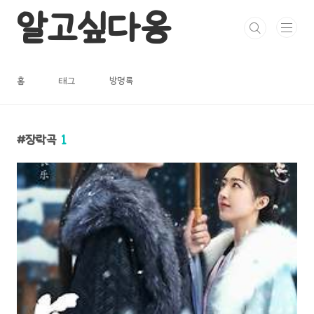
본문 바로가기
알고싶다옹
홈
태그
방명록
장락곡
1