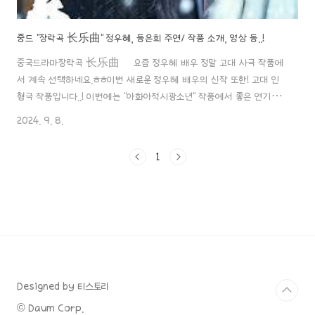
중드 "장락곡 长乐曲" 정우혜, 등은희 주연/ 작품 소개, 영상 등..!
중국드라마장락곡 长乐曲 요즘 정우혜 배우 정말 고대 사극 작품에
서 계속 선택하네요.ㅎㅎ이번 새로운 정우혜 배우의 신작 또한! 고대 인
형극 작품입니다..! 이번에는 "아화아적시광소년" 작품에서 좋은 연기를
보여줬던 신예 배우 "등은희" 배우와 함께입니다..!개인적으로 등은희
2024. 9. 8.
배우는 "아화아적시광소년" 작품에서 장릉혁 배우와 함께 주연을 맡았
었는데 두 배우의 비주얼 모두 제 스타일이라서 상당히 제게 눈도장이
1
제대로 찍힌 배우 중 한 명인데요~!외모가.. 제가 추구하는 깨끗하고 순
수한 미모를 가지고 있는 배우라 상당히 기대하고 있는 배우인데 한동
안 안보이더니 오랜만에 정우혜 배우와 함께 만났네요..! 두 배우가 함께
한 "장락곡" 작품에 대한 포스팅..! 바로 시작할게요^^!! ..
Designed by 티스토리
© Daum Corp.