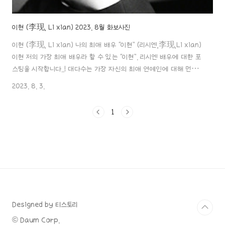
이현 (李现, Li xian) 2023. 8월 화보사진
이현 (李现, Li xian) 나의 최애 배우 “이현” (리시엔,李现,Li xian)
이현 저의 가장 최애 배우라 할 수 있는 “이현”. 리시엔 배우에 대한 포
스팅을 시작합니다..! 대다수는 가장 자신의 최애 연예인에 대해 먼저
얘기하고 포스팅하겠지만.. 저는 왠지.. 글을 쓰면 aaa888000.com
2023. 8. 3.
× WSJ. China August 2023 저의 최애 “리시엔”입니다.. 하하하
역시 몸은 좋지만 노출을 즐기진 않는 저 보수적인 남자. 참으로 제 스타
1
일입니다..ㅎㅎ (그렇다고 아예 노출을 안 한 건 아니지만요😂) 바른 청
년 리시엔이 그래도 이번 화보에선 좀 일탈(?) 아닌 일탈을 살짝 했는데
요. 정말 자기 관리를 잘하는 것 같아요. 어릴 때 통통해서 다이어트를 했
다고 하는데 그때부터 지금까지 운동을..
Designed by 티스토리
© Daum Corp.