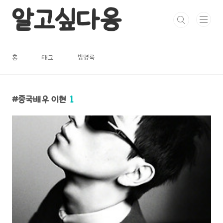
본문 바로가기
알고싶다옹
홈
태그
방명록
중국배우 이현
1