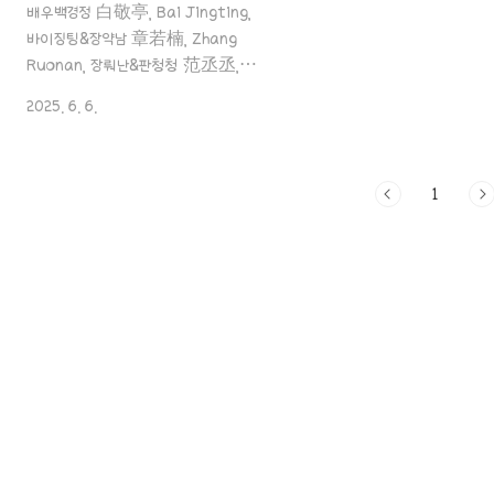
배우백경정 白敬亭, Bai Jingting,
바이징팅&장약남 章若楠, Zhang
Ruonan, 장뤄난&판청청 范丞丞,
Fan Chengcheng 뽀얀 피부에 퓨어한
2025. 6. 6.
마스크, 배우"백경정"배우 "백경정 白敬
亭" "Bai Jingting" 세상 아기 비주얼
이죠.ㅎㅎ 두부상이라고 해야 되는 건지..
1
강아지상이라고 해야 될지..ㅎㅎ 아기 같
은 비주얼 속에 근육질 몸매를 가진 배우
백경정에 대한 포aaa888000.com
배우라 하고싶어요~배우"장약남""
data-og-description="배우 "장약
남, Ruonan Zhang, 章若楠" 자연스
러운 미소가 잔상이 많이 남는 배우죠! 외
모가 예쁜데, 독특해서 기억에도 딱 남는
스타일의 장약남 배우!! 저는 개인적으로
허광한 배우로 인해서 이 배" data-o..