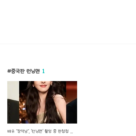
중국판 런닝맨
1
배우 "장약남", '런닝맨' 촬영 중 판청청 배우와 찰떡 호흡!이에 백경정 배우의 이 행동이 질투로 의심 받아..ㄷㄷ