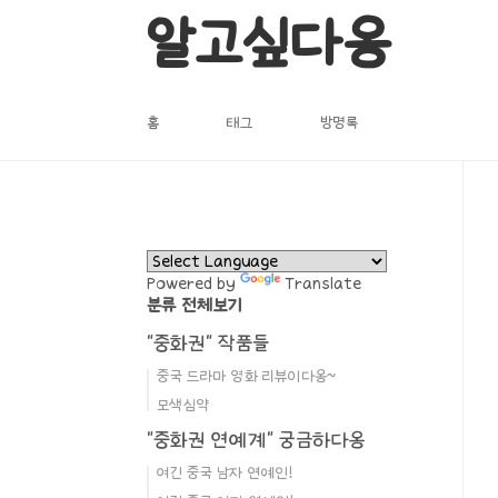
본문 바로가기
알고싶다옹
홈
태그
방명록
Powered by
Translate
분류 전체보기
"중화권" 작품들
중국 드라마 영화 리뷰이다옹~
모색심약
"중화권 연예계" 궁금하다옹
여긴 중국 남자 연예인!