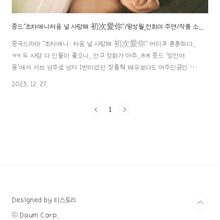
중드“초차애니:처음 널 사랑해 初次愛你”/왕성월,전희미 주연/작품 소개, 영상 등
중국드라마 “초차애니 : 처음 널 사랑해 初次愛你” 어이쿠 훈훈하다..
ㅋㅋ 두 사람 다 인물이 좋으니.. 안구 정화가 아주..ㅎㅎ 중드 '영안여
몽'에서 서브 남주로 남자 1번이었던 장릉혁 배우보다도 여주인공인 백
록 배우와 더 이어졌으면 하는 바램을 시청자들에게 불러일으켰던 왕
2023. 12. 27.
성월 배우와 '전경기'에서 러블리한 매력과 아주 큰 눈이 너무도 예쁜 전
희미 배우 두 사람이 로맨스코미디를 찍었으니..! 너무.. 저 외모지상주의
1
라도 할 말은 없는데..! 보기 전부터 설레임이.!!ㅎㅎ 보기 전부터 유잼인
드라마 '초차애니' 에 대한 포스팅! 시작할게요~^^!! 1. 소개 제목: 초차
애니 : 처음 널 사랑해 初次愛你” 장르: 청춘, 로맨스, 코미디 감독: 심
심원 각본: 노청, 준예가기 제작: 아이치이 방영일자: 202..
Designed by 티스토리
© Daum Corp.