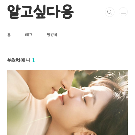
본문 바로가기
알고싶다옹
홈
태그
방명록
초차애니
1