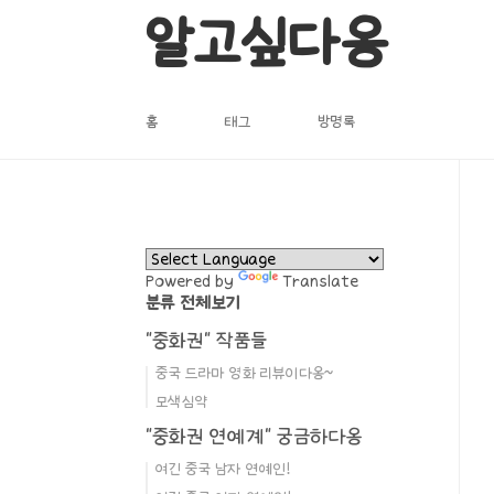
본문 바로가기
알고싶다옹
홈
태그
방명록
Powered by
Translate
분류 전체보기
"중화권" 작품들
중국 드라마 영화 리뷰이다옹~
모색심약
"중화권 연예계" 궁금하다옹
여긴 중국 남자 연예인!