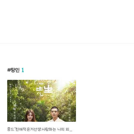
탕민
1
중드"친애적은거선생:사랑하는 나의 외톨이 亲爱的隐居先生" 탕민,진정가 주연 /작품소개, 영상 등