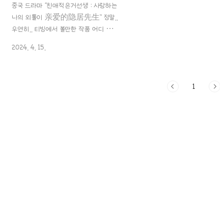
중국 드라마 “친애적은거선생 : 사랑하는
나의 외톨이 亲爱的隐居先生” 정말..
우연히.. 티빙에서 볼만한 작품 어디 없
나.. 찾다가..! 정말 순전히.. 남자 주인공
2024. 4. 15.
배우로 인해 포스팅하게 됩니다....ㅎㅎㅎ
ㅎㅎ 아.. 스토리도 스토리지만 남주 말고도
조연 남자 배우도 그렇고요..ㅎㅎ 흠흠! 그
1
럼 살~짝 민망해지기 전에..! “친애적은거
선생:사랑하는 나의 외톨이 亲爱的隐
居先生”에 대한 포스팅! 바로 시작할게
요.^^!! 1. 소개 제목: 친애적은거선생:사
랑하는 나의 외톨이, 亲爱的隐居先
生, Dear Mr. Heritage 장르: 현대,
도시, 로맨스 제작 국가: 중국 감독: 천스이
陈世峄, 셰솨이谢帅 극본:리노 李诺,
류원쥔 刘文君 제작: YOUKU 방영일
자: 2023년 8월 31일~ 온라인 방영 플랫
폼:..