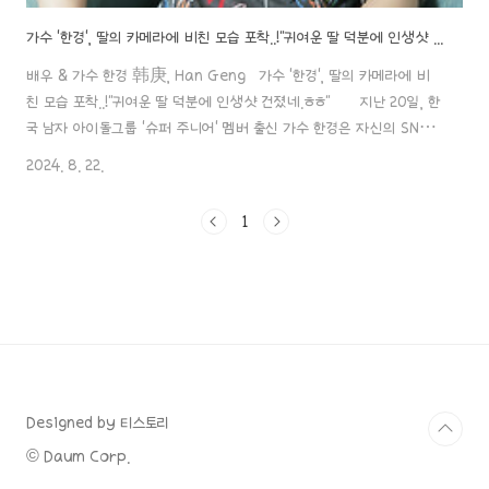
가수 '한경', 딸의 카메라에 비친 모습 포착..!"귀여운 딸 덕분에 인생샷 건졌네.ㅎㅎ"
배우 & 가수 한경 韩庚, Han Geng 가수 '한경', 딸의 카메라에 비
친 모습 포착..!"귀여운 딸 덕분에 인생샷 건졌네.ㅎㅎ" 지난 20일, 한
국 남자 아이돌그룹 '슈퍼 주니어' 멤버 출신 가수 한경은 자신의 SNS
에 딸의 카메라 렌즈를 통해 찍힌 귀여운 사진을 공개하며 딸에 대한
2024. 8. 22.
사랑을 드러냈는데요~! 그 사진을 게재하며 "내가 딸을 카메라에 담으
려고 앉았는데, 딸이 핸드폰을 들고 나를 찍었네!"라는 글을 적은 거죠.사
1
진 속 한경은 딸에게 사진을 찍어주려다가 오히려 딸에게 역으로 찍힌
모습이었어요.딸을 향한 한경의 따뜻한 시선과 행복한 미소가 매우 인상
적이면서 훈훈한 부녀의 모습을 보여주었는데요.많은 팬들이 한경의 행
복한 가정에 부러움을 표하며 훈훈한 반응을 보였다고 하죠. ..
Designed by 티스토리
© Daum Corp.