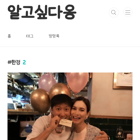
본문 바로가기
알고싶다옹
홈
태그
방명록
한경
2