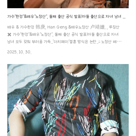
가수"한경"&배우"노정산", 둘째 출산 공식 발표!아들 출산으로 자녀 남녀 모두 갖춰 부러움 가득..'더치페이'결혼 방식은 논란..;;
배우 & 가수한경 韩庚, Han Geng &배우노정산 卢靖姗, , 루징산
✖️ 가수"한경"&배우"노정산", 둘째 출산 공식 발표!아들 출산으로 자녀
남녀 모두 갖춰 부러움 가득..'더치페이'결혼 방식은 논란..;; 노정산 배우
가 드디어 출산을 했는데요~!10월 24일, 가수 한경과 노정산 배우는 공
2025. 10. 30.
식적으로 둘째 아이의 출산 소식을 알렸는데, 이번에는 아들이 태어났다
고 해요!두 사람은 아들 딸 모두 갖춘 가족이 되면서 '좋은 가정'을 완성
한 셈이니 정말 행복한 소식인 거죠..! 개인적으로 가수 한경과 노정산
배우 커플을 좋아하는 대중들이 많은데, 연애 중일 때도 공식 발표를 했
고, 결혼할 때도 공개를 했으니, 결혼식과 임신, 출산 모두 팬들에게 소식
을 공유했거든요.^^팬들과 네티즌들에게 일일이..