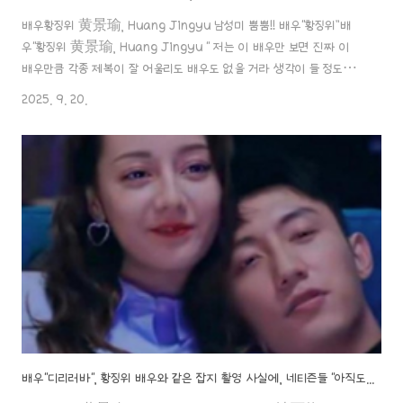
배우황징위 黄景瑜, Huang Jingyu 남성미 뿜뿜!! 배우“황징위”배
우"황징위 黄景瑜, Huang Jingyu " 저는 이 배우만 보면 진짜 이
배우만큼 각종 제복이 잘 어울리도 배우도 없을 거라 생각이 들 정도로
세상 남자!! 남성미가 물씬 풍기는 배우라 생각하는데
2025. 9. 20.
요.aaa888000.com ✖️ 배우"황징위" 전처 폭로!전 남편 X병, 그리고
"톱스타 아이 논란"으로 디리러바 배우까지 다시 또 휘말려..ㄷㄷ 배우"디
리러바", 황징위 배우와 같은 잡지 촬영 사실에, 네티즌들 "아직도 만나
나?" 같은 도시에배우"황징위 黄景瑜, Huang Jingyu"&"디리러바
迪丽热巴, Dilraba" 남성미 뿜뿜!! 배우“황징위”배우"황징위 黄景
瑜, Huang Jingyu " 저는 이 배우만 보..
배우"디리러바", 황징위 배우와 같은 잡지 촬영 사실에, 네티즌들 "아직도 만나나?" 같은 도시에 있을 가능성도..!