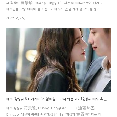
우"황징위 黄景瑜, Huang Jingyu " 저는 이 배우만 보면 진짜 이
배우만큼 각종 제복이 잘 어울리도 배우도 없을 거라 생각이 들 정도로
세상 남자!! 남성미가 물씬 풍기는 배우라 생각하는데
2025. 2. 23.
요.aaa888000.com ✖️ 장예상 배우가 아니다! 황징위 배우 새 연
애 소식 폭로! 디리러바 배우의 출산설은 결국 해프닝으로 끝
나..! 동북 4미, 쓰촨성 및 충칭 4미, 광둥 4미..!황징위, 샤오잔, 허개
배우는 모두 절세 미남~^^!동북 4 미, 쓰촨성 및 충칭 4 미, 광둥 4 미..!
황징위, 샤오잔, 허개 배우는 모두 절세 미남~^^! 동북 출신의 많은 남
자 스타들은 키가 크고, 이목구비가 뚜렷하면서 ..
배우 "황징위 & 디리러바"의 열애설이 다시 의문 제기?황징위 배우 측 활동에 디리러바 배우측 불참.. "이미 헤어졌다" 의혹과 "눈치 보는 것" 의혹?
배우 황징위 黄景瑜, Huang Jingyu&디리러바 迪丽热巴,
Dilraba 남성미 뿜뿜!! 배우“황징위”배우 "황징위 黄景瑜" 저는 이