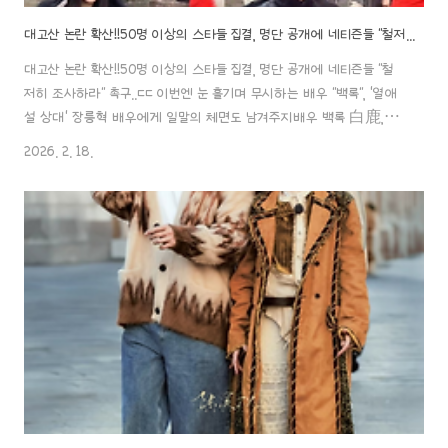
대고산 논란 확산!!50명 이상의 스타들 집결, 명단 공개에 네티즌들 "철저히 조사하라" 촉구..ㄷㄷ
대고산 논란 확산!!50명 이상의 스타들 집결, 명단 공개에 네티즌들 "철
저히 조사하라" 촉구..ㄷㄷ 이번엔 눈 흘기며 무시하는 배우 "백록", '열애
설 상대' 장릉혁 배우에게 일말의 체면도 남겨주지배우 백록 白鹿,
Bailu, 바이루&장릉혁 张凌赫, Zhang Linghe, 장링허 백록 (白
2026. 2. 18.
鹿/Bai Lu)배우백록 (Bai Lu) 예쁜 얼굴만큼 인기도 많고 말 많고 탈
많고 이슈가 참 많은~배우 백록에 관한 포스팅을 시작합
aaa888000.com 중드 《장문독후 将门毒后》 공식 발표!!배우
"맹자의" VS "왕학체", '공동주연'으로 논쟁 촉발, 31배우맹자의 孟子
義, 孟子义, Meng Ziyi, 멍쯔이&왕학체 王鹤棣, Wang He Di,
왕허디 왕학체 (왕허디, 王鹤棣 / Dylan..