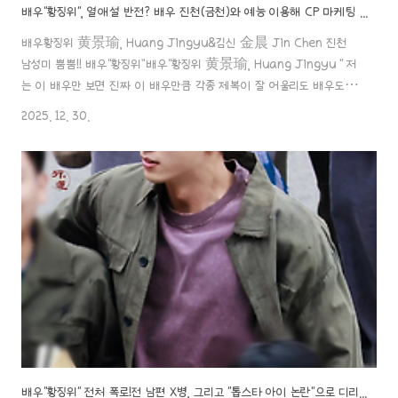
배우"황징위", 열애설 반전? 배우 진천(금천)와 예능 이용해 CP 마케팅 의혹, 양측 침묵에 인터넷 폭발..!
배우황징위 黄景瑜, Huang Jingyu&김신 金晨 Jin Chen 진천
남성미 뿜뿜!! 배우“황징위”배우"황징위 黄景瑜, Huang Jingyu " 저
는 이 배우만 보면 진짜 이 배우만큼 각종 제복이 잘 어울리도 배우도
없을 거라 생각이 들 정도로세상 남자!! 남성미가 물씬 풍기는 배우라 생
2025. 12. 30.
각하는데요.aaa888000.com 도시적 아름다움 속에 따쓰함 있도다!
배우'진천'배우 "진천 金晨, 금신, Jin Chen" 도시적인 차가움과 멋진
언니 매력을 가지고 있는 아름다운 배우죠..! 작품에서 볼 때마다 쿨하고
시크한 매력과 그 안에서의 다정함과 키도 크고 늘씬한 그녀의
aaa888000.com ✖️ 배우"황징위", 열애설 반전? 배우 진천(금천)
과 예능 이용해 CP 마케팅 의혹, 양측 침묵에..
배우"황징위" 전처 폭로!전 남편 X병, 그리고 "톱스타 아이 논란"으로 디리러바 배우까지 다시 또 휘말려..ㄷㄷ