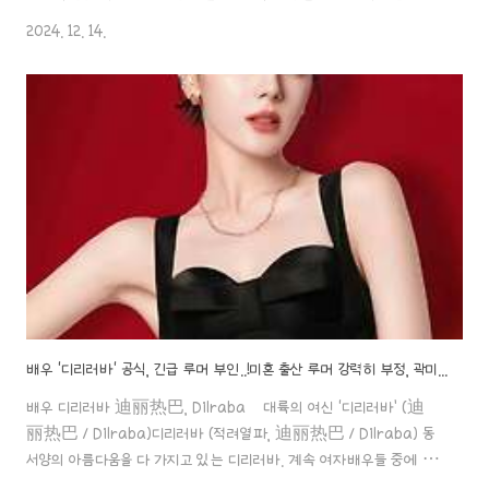
로 세상 남자!! 남성미가 물씬 풍기는 배우라 생각하는데요. 처음보다 점
2024. 12. 14.
aaa888000.com ✖️ Question 배우 '손천 & 황징위'의 사이는
요?! 황징위 배우와 손천 배우가 함께 호흡을 맞춘 웹드라마 "동지
冬至" 작품의 방영 시기를 조정하고 있다고 해요.요즘 홍보 프로모션 기
간 중이라 얼마 전에 예능프로그램에 함께 출연을 했는데, 네티즌들로
부터 두 배우가 서로 너무 모르는 사이 같다는 조롱을 들었다고도 하더
라고요..;; 황징위 배우가 동성애자 고위 임원에..
배우 '디리러바' 공식, 긴급 루머 부인..!미혼 출산 루머 강력히 부정, 곽미미 발언 파장! ㄷㄷ
배우 디리러바 迪丽热巴, Dilraba 대륙의 여신 ‘디리러바’ (迪
丽热巴 / Dilraba)디리러바 (적려열파, 迪丽热巴 / Dilraba) 동
서양의 아름다움을 다 가지고 있는 디리러바. 계속 여자배우들 중에 상
위 인기순위를 차지하고 있는 배우예요. 그녀에 대한 인물 탐구 포스팅!