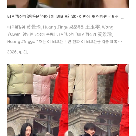
배우"황징위&왕옥문",어머! 이 오빠 또? 설마 이번에 또 여자친구 바뀐 거예요?!
배우황징위 黄景瑜, Huang Jingyu&왕옥문 王玉雯, Wang
Yuwen, 왕위웬 남성미 뿜뿜!! 배우“황징위”배우"황징위 黄景瑜,
Huang Jingyu " 저는 이 배우만 보면 진짜 이 배우만큼 각종 제복이
잘 어울리도 배우도 없을 거라 생각이 들 정도로세상 남자!! 남성미가 물
2026. 4. 21.
씬 풍기는 배우라 생각하는데요.aaa888000.com 대기만성형 배
우"왕옥문"배우 "왕옥문" 王玉雯, Wang Yuwen 길쭉길쭉하죠..ㅎㅎ
하늘하늘한 가녀린 몸매 속에 강인감이 느껴지는 배우. 왕옥문 배우에
대해서 오늘은 포스팅을 해보려고 해요! 저는 이 배우만 왕자기 배우만
aaa888000.com ✖️배우"황징위&왕옥문", 어머! 이 오빠 또? 설마
이번에 또 여자친구 바뀐 거예요?! 배우..