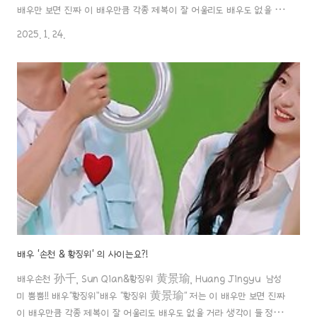
배우만 보면 진짜 이 배우만큼 각종 제복이 잘 어울리도 배우도 없을 거
라 생각이 들 정도로 세상 남자!! 남성미가 물씬 풍기는 배우라 생각하는
2025. 1. 24.
데요. 처음보다 점aaa888000.com 대륙의 여신 ‘디리러바’ (迪丽
热巴 / Dilraba)디리러바 (적려열파, 迪丽热巴 / Dilraba) 동서
양의 아름다움을 다 가지고 있는 디리러바. 계속 여자배우들 중에 상위
인기순위를 차지하고 있는 배우예요. 그녀에 대한 인물 탐구 포스팅! 시
작할aaa888000.com ✖️ 배우 "황징위 & 디리러바"의 열애설이 다
시 의문 제기?황징위 배우 측 활동에 디리러바 배우측 불참.. ..
배우 '손천 & 황징위' 의 사이는요?!
배우손천 孙千, Sun Qian&황징위 黄景瑜, Huang Jingyu 남성
미 뿜뿜!! 배우“황징위”배우 "황징위 黄景瑜" 저는 이 배우만 보면 진짜
이 배우만큼 각종 제복이 잘 어울리도 배우도 없을 거라 생각이 들 정도