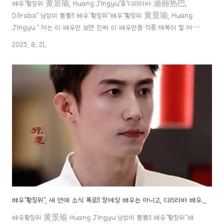
배우"황징위 黄景瑜, Huang Jingyu"&"디리러바 迪丽热巴,
Dilraba" 남성미 뿜뿜!! 배우“황징위”배우"황징위 黄景瑜, Huang
Jingyu " 저는 이 배우만 보면 진짜 이 배우만큼 각종 제복이 잘 어울
리도 배우도 없을 거라 생각이 들 정도로세상 남자!! 남성미가 물씬 풍기
2025. 8. 21.
는 배우라 생각하는데요.aaa888000.com 대륙의 여신 ‘디리러바’
(迪丽热巴 / Dilraba)디리러바 (적려열파, 迪丽热巴 / Dilraba)
동서양의 아름다움을 다 가지고 있는 디리러바. 계속 여자배우들 중에
상위 인기순위를 차지하고 있는 배우예요. 그녀에 대한 인물 탐구 포스
팅! 시작할aaa888000.com ✖️ 배우"디리러바", 황징위 배우와 같은
잡지 촬영 사실에, 네티즌들 "아직도 만나나?"..
배우"황징위", 새 연애 소식 폭로!! 장예상 배우는 아니고, 디리러바 배우의 출산설은 결국 해프닝으로 끝나..!
배우황징위 黄景瑜 Huang Jingyu 남성미 뿜뿜!! 배우“황징위”배