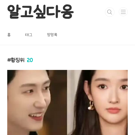
본문 바로가기
알고싶다옹
홈
태그
방명록
황징위
20