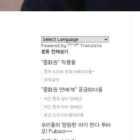
Powered by
Translate
분류 전체보기
"중화권" 작품들
중국 드라마 영화 리뷰이다옹~
모색심약
"중화권 연예계" 궁금하다옹
여긴 중국 남자 연예인!
여긴 중국 여자 연예인!
최근 소식 이러쿵저러쿵
우리들의 영원한 아기 판다 푸바
오! Fubao~~