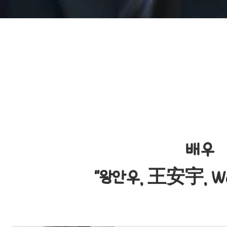
배우
"왕안우, 王安宇, Wa