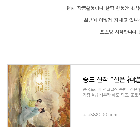
현재 작품활동이나 살짝 한동안 소식
최근에 어떻게 지내고 있나~
포스팅 시작합니다..!
중국드라마 천고결진 속편 “신은 神隐”
가장 A급 배우라 해도 되죠. 조로사
까머리가 매우 잘 어울리는 배우.
aaa888000.com