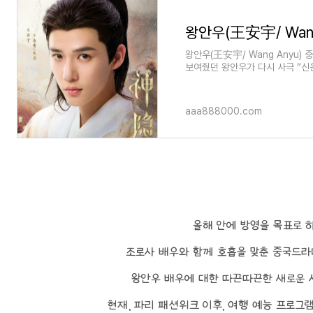
왕안우(王安宇/ Wang
왕안우(王安宇/ Wang Anyu)
보여줬던 왕안우가 다시 사극 “신은
왕안우 주연의 이 9월 방
aaa888000.com
올해 안에 방영을 목표로 하고
조로사 배우와 함께 호흡을 맞춘 중국드라마 "
왕안우 배우에 대한 따끈따끈한 새로운 사
현재, 파리 패션위크 이후, 여행 예능 프로그램