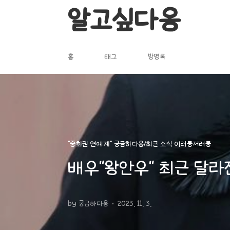
본문 바로가기
알고싶다옹
홈
태그
방명록
"중화권 연예계" 궁금하다옹/최근 소식 이러쿵저러쿵
배우"왕안우" 최근 달라
by 궁금하다옹
2023. 11. 3.