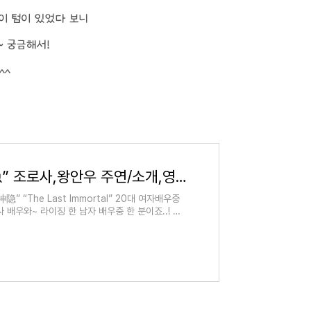
이 텀이 있었다 보니
 궁금해서!
^^
중드 신작 “신은 神隐” 조로사,왕안우 주연/소개,영상 등
 “The Last Immortal” 20대 여자배우중
 배우와~ 라이징 한 남자 배우중 한 분이죠..! 까