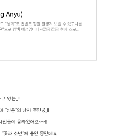
 Anyu)
 중드 “몽회”로 변발로 정말 잘생겨 보일 수 있구나를
”으로 컴백 예정입니다~👏🏻👏🏻 현재 조로사,
 있는..!!
신은"의 남자 주인공..!!
진들이 올라왔어요~~!!
 "꽃과 소년"에 출연 중인데요