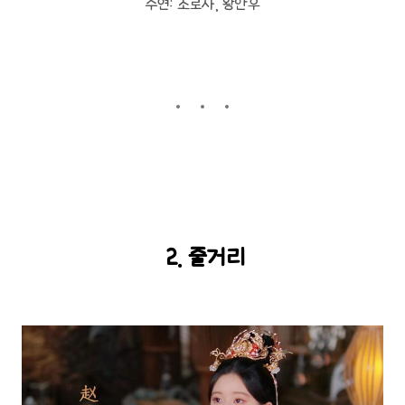
주연: 조로사, 왕안우
2. 줄거리