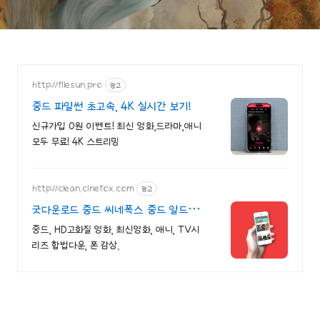
http://filesun.pro
광고
중드 파일썬 초고속, 4K 실시간 보기!
신규가입 0원 이벤트! 최신 영화,드라마,애니
모두 무료! 4K 스트리밍
http://clean.cinefox.com
광고
굿다운로드 중드 씨네폭스 중드 일드
30%할인
중드, HD고화질 영화, 최신영화, 애니, TV시
리즈 합법다운, 폰 감상.