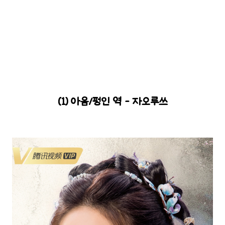
(1) 아음/펑인 역 - 자오루쓰