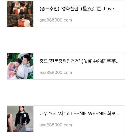
(중드추천) ‘성화찬란’ (星汉灿烂 ,Love Like The Galaxy / 오뢰, 조로사 주연/ 등장인물, 줄거리, 등)
aaa888000.com
중드 ‘전문중적진천천’ (传闻中的陈芊芊)/ 조로사, 정우혜 주연/ 등장인물/ 줄거리/ 영상 등
aaa888000.com
배우 “조로사” x TEENIE WEENIE 화보&영상
aaa888000.com