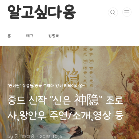
본문 바로가기
알고싶다옹
홈
태그
방명록
"중화권" 작품들/중국 드라마 영화 리뷰이다옹~
중드 신작 “신은 神隐” 조로
사,왕안우 주연/소개,영상 등
by 궁금하다옹
2023. 10. 5.