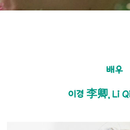
배우
이경 李卿, Li Qi