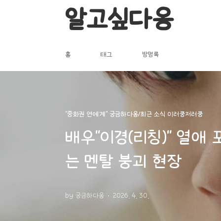
본문 바로가기
알고싶다옹
홈
태그
방명록
"중화권 연예계" 궁금하다옹/최근 소식 이러쿵저러쿵
배우"이경(리칭)" 열애 
는 멘탈 붕괴 현장
by 궁금하다옹
2026. 4. 30.