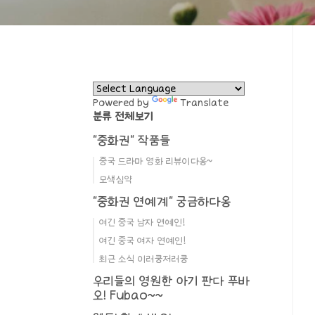
Powered by
Translate
분류 전체보기
"중화권" 작품들
중국 드라마 영화 리뷰이다옹~
모색심약
"중화권 연예계" 궁금하다옹
여긴 중국 남자 연예인!
여긴 중국 여자 연예인!
최근 소식 이러쿵저러쿵
우리들의 영원한 아기 판다 푸바
오! Fubao~~