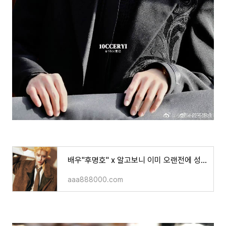
배우"후명호" x 알고보니 이미 오랜전에 성형을요?!
aaa888000.com