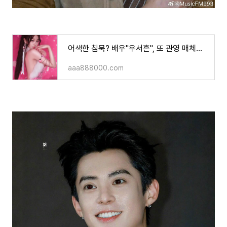
어색한 침묵? 배우"우서흔", 또 관영 매체에 봉쇄..ㄷㄷ배우"왕학체&정우혜"까지 불똥!!
aaa888000.com