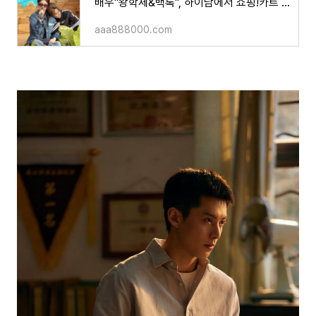
배우"왕학체&백록", 하이남에서 쇼핑!카트 폭발하면서 마치 신혼부부의 생필품 쟁이기 현장 방불
aaa888000.com