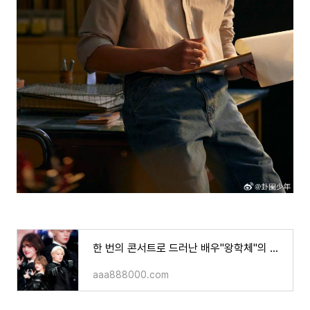
한 번의 콘서트로 드러난 배우"왕학체"의 진짜 인품!이번에 그를 지지한 사람은 배우 조로사뿐만
aaa888000.com