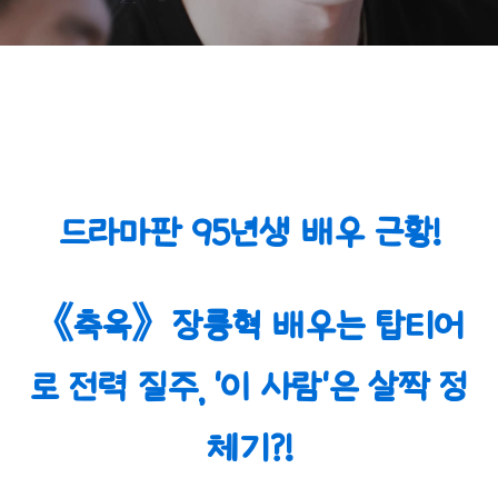
짝 정체기?!
드라마판 95년생 배우 근황!
《축옥》장릉혁 배우는 탑티어
로 전력 질주, '이 사람'은 살짝 정
체기?!