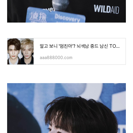
알고 보니 '엄친아'? 뇌섹남 중드 남신 TOP 5!배우"장릉혁"부터 의외의 인물까지!ㅎㅎ
aaa888000.com