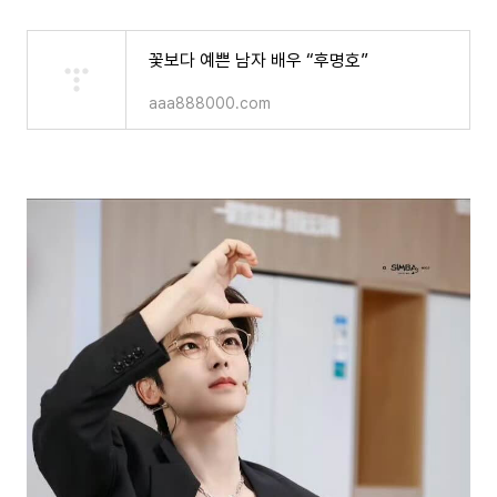
꽃보다 예쁜 남자 배우 “후명호”
aaa888000.com