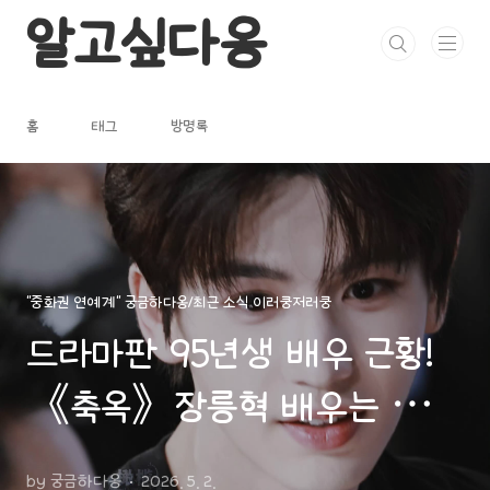
본문 바로가기
알고싶다옹
홈
태그
방명록
"중화권 연예계" 궁금하다옹/최근 소식 이러쿵저러쿵
드라마판 95년생 배우 근황!
《축옥》장릉혁 배우는 탑티
어로 전력 질주, '이 사람'은 살
by 궁금하다옹
2026. 5. 2.