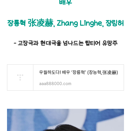
배우
장릉혁 张凌赫, Zhang Linghe, 장링허
- 고장극과 현대극을 넘나드는 탑티어 유망주
우월하도다! 배우 ‘장릉혁’ (장능혁,张凌赫)
aaa888000.com