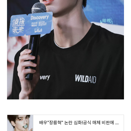
배우"장릉혁" 논란 심화!공식 매체 비판에 팬들의 무리수 대응까지, 이대로 위기일까?!