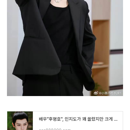
배우"후명호", 인지도가 꽤 올랐지만 크게 뜨지는 못하고.. 항상 아쉽게 놓치다..!