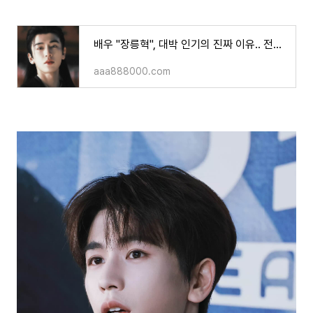
배우 "장릉혁", 대박 인기의 진짜 이유.. 전부 "쉬이뤄" 덕분?!전부 자본이 선택한 그 뒤에 숨겨진
aaa888000.com