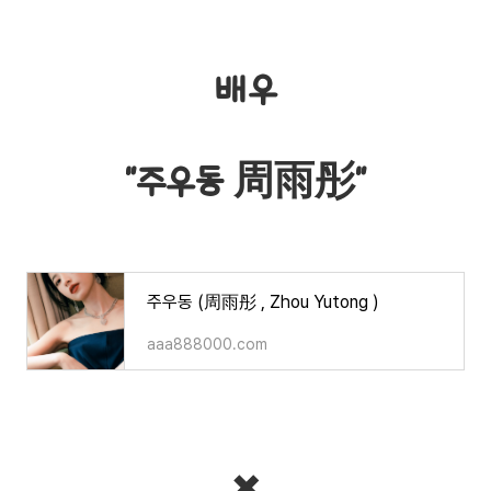
배우
"주우동 周雨彤"
주우동 (周雨彤 , Zhou Yutong )
aaa888000.com
✖️