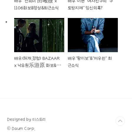
배우 “전희미 田曦薇”x
배우"이현" 여자친구의 "구
1106화보&영상&최근소식
토방지제" 임신의혹?
배우<허개,경첨> BAZAAR
배우"왕이보"&"저우쉰" 최
x 낙유원乐游原 화보&영
근소식
상
Designed by 티스토리
© Daum Corp.