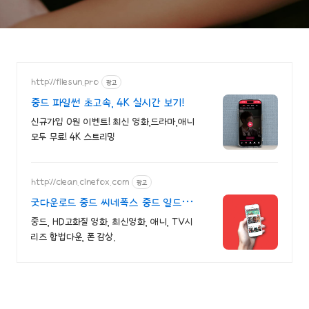
http://filesun.pro
광고
중드 파일썬 초고속, 4K 실시간 보기!
신규가입 0원 이벤트! 최신 영화,드라마,애니
모두 무료! 4K 스트리밍
http://clean.cinefox.com
광고
굿다운로드 중드 씨네폭스 중드 일드
30%할인
중드, HD고화질 영화, 최신영화, 애니, TV시
리즈 합법다운, 폰 감상.