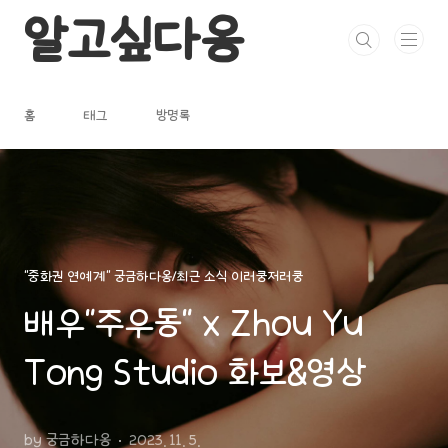
본문 바로가기
알고싶다옹
홈
태그
방명록
"중화권 연예계" 궁금하다옹/최근 소식 이러쿵저러쿵
배우"주우동" x Zhou Yu
Tong Studio 화보&영상
by 궁금하다옹
2023. 11. 5.