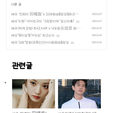
다른 글
배우 “전희미 田曦薇”x 1106화보&영상&최근소식
2023.11.07
배우"이현" 여자친구의 "구토방지제" 임신의혹?
(0)
2023.11.07
(0)
배우<허개,경첨> BAZAAR x 낙유원乐游原 화보&
2023.11.05
영상
배우"왕이보"&"저우쉰" 최근소식
(0)
2023.11.04
(0)
배우"오뢰"영화<초목인간>시사회화보&영상
2023.11.04
(0)
관련글