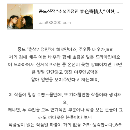
중드신작 “춘색기정인 春色寄情人” 이현,주우동 주연/소개,영상
aaa888000.com
중드 "춘색기정인"에 히로인이죠, 주우동 배우가.ㅎㅎ
저의 최애 배우 이현 배우와 함께 호흡을 맞춘 드라마인데요.
이 드라마에서 신체적으로는 좀 온전치 못한 상태이지만, 내면
은 정말 단단하고 멋진 여주인공역을
맡아 열연을 보여주었다고 하는데요.
이 작품이 힐링 로맨스물인데, 또 기대할만한 작품이라 생각해
요.
왜냐면, 두 주인공 모두 연기적인 부분이나 작품 보는 눈들이 그
래도 까다로운 분들이다 보니
작품성이 없는 작품일 확률이 거의 없을 거라 생각합니다..ㅎㅎ