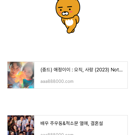
(중드) 애정이이 : 오직, 사랑 (2023) Nothing But You ( 오뢰/주우동 주연, 등장인물, 줄거리, 그 외)
aaa888000.com
배우 주우동&적소문 열애, 결혼설