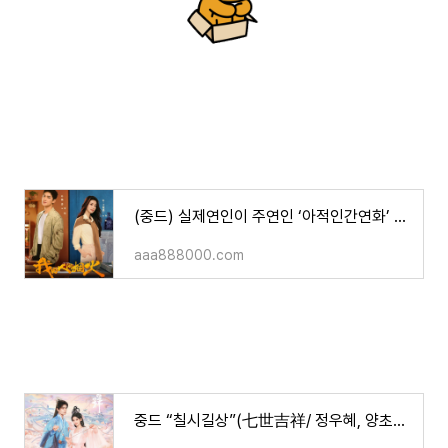
(중드) 실제연인이 주연인 ‘아적인간연화’ (我的人间烟火/양양, 왕초연 주연/ 등장인물/ 줄거
aaa888000.com
중드 “칠시길상”(七世吉祥/ 정우혜, 양초월 주연/ 등장인물/ 줄거리 등)