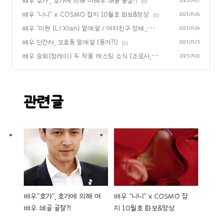
배우"호가", 호가에 의해 여배우 쇄골 골절?!
2023.09.27
(0)
배우 “니니” x COSMO 잡지 10월호 화보&영상
2023.09.26
(0)
배우 "이현 (Li Xian) 열애설 / 여자친구 정체..ㅠㅠ
2023.09.24
배우 단건차, 모효동 열애설 (동거?!)
(1)
2023.09.23
(1)
배우 승뢰(청레이) 두 작품 캐스팅 소식 (조로사, 노
2023.09.22
욱효)
(0)
관련글
배우"호가", 호가에 의해 여
배우 “니니” x COSMO 잡
배우 쇄골 골절?!
지 10월호 화보&영상