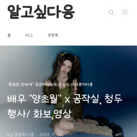
본문 바로가기
알고싶다옹
홈
태그
방명록
"중화권 연예계" 궁금하다옹/최근 소식 이러쿵저러쿵
배우 “양초월” x 공작실, 청두
행사/ 화보,영상
by 궁금하다옹
2023. 9. 26.