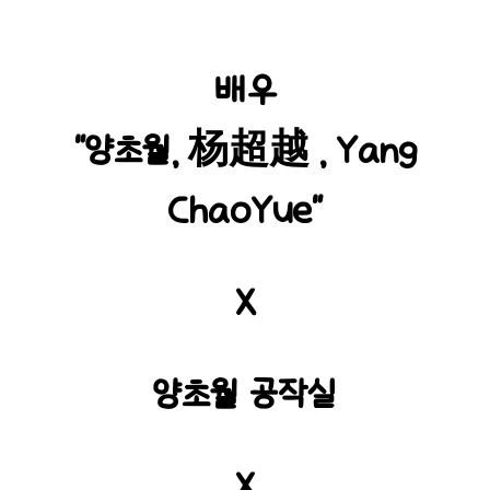
배우
“양초월, 杨超越 , Yang
ChaoYue"
X
양초월 공작실
X