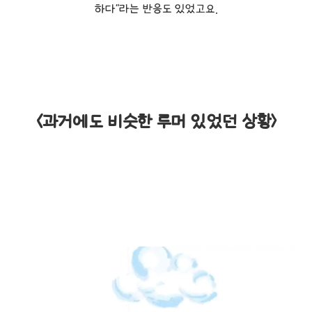
하다"라는 반응도 있었고요.
<과거에도 비슷한 루머 있었던 상황>