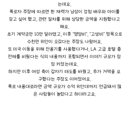
는데요.
폭로자 주장에 따르면 한 재력가 남성이 경첨 배우와 아이를
갖고 싶어 했고, 관련 절차를 위해 상당한 금액을 지원했다고
해요.
초기 계약금만 10만 달러였고, 이후 "영양비", "고생비" 명목으로
수천만 위안이 오갔다는 주장도 나왔어요.
또 미국 이동을 위해 전용기를 사용했다거나, LA 고급 호텔 층
전체를 비웠다는 식의 내용까지 포함되면서 이야기 규모가 점
점 커졌는데요.
하지만 이후 여성 측이 갑자기 태도를 바꿨고, 추가 거액을 요
구했다는 주장도 이어졌어요.
폭로 내용대로라면 금액 규모가 수억 위안대까지 언급돼서 많
은 사람들이 놀랐다고 하더라고요.