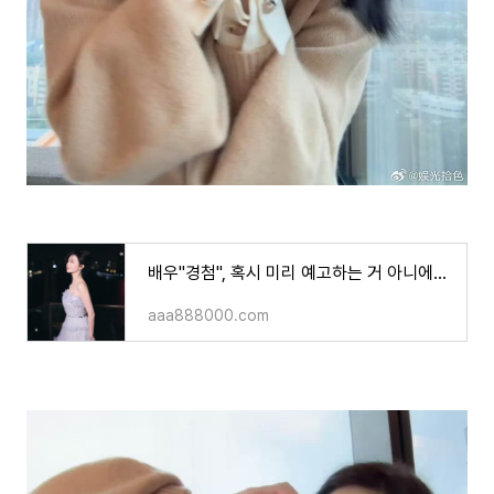
배우"경첨", 혹시 미리 예고하는 거 아니에요?!
aaa888000.com