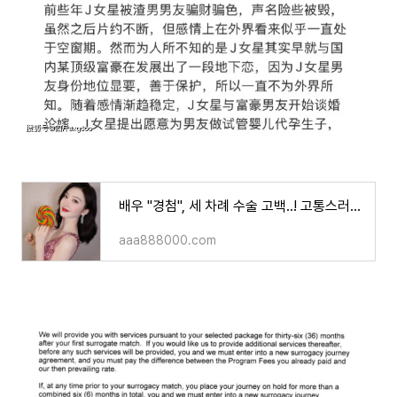
배우 "경첨", 세 차례 수술 고백..! 고통스러운 과정.. "너무 힘들었어요"
aaa888000.com