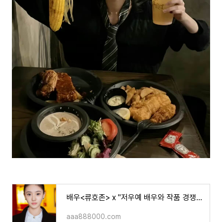
배우<류호존> x "저우예 배우와 작품 경쟁중인가요?"(기사)
aaa888000.com