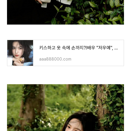
키스하고 옷 속에 손까지?!배우 "저우예", 5년 내 가장 파격적인 열애 현장 포착!
aaa888000.com