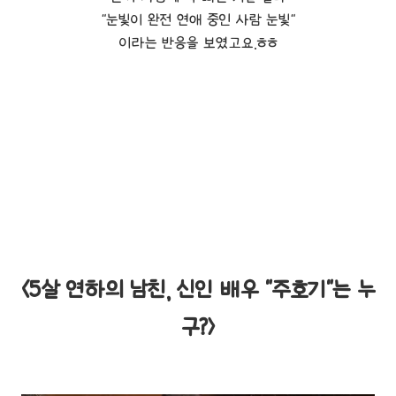
"눈빛이 완전 연애 중인 사람 눈빛"
이라는 반응을 보였고요.ㅎㅎ
<5살 연하의 남친, 신인 배우 "주호기"는 누
구?>