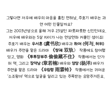
그렇다면 저우예 배우의 마음을 훔친 연하남, 주호기 배우는 과
연 어떤 인물일까요?
그는 2003년생으로 올해 겨우 23살인 파릇파릇한 신인인데요.
저우예 배우와는 5살 차이가 나는 연상연하 커플인 셈이죠!
주호기 배우는
우서흔 (虞书欣)
배우과
하여 (何与, 허위)
배우가 주연을 맡은 드라마
《쌍궤 双轨
》 작품에도 참여했
었고, 영화
《투투장부주 偷偷藏不住》
작품에서는 단가
허 역, 그리고
장약남 (章若楠)
배우와
양양 (杨洋)
배우가
주연을 맡은 드라마
《우림령 雨霖铃》
작품에서는 귀여운
'소조왕야' 역으로 얼굴을 알리고 있는 주목받는 유망주거든요.