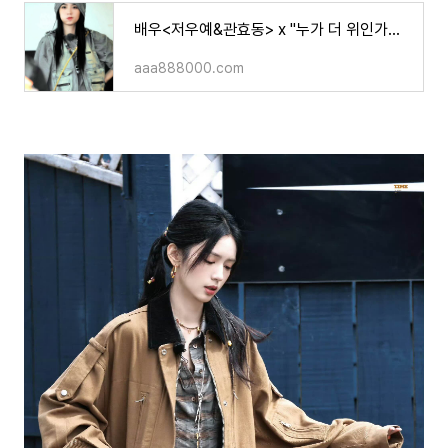
배우<저우예&관효동> x "누가 더 위인가요?!"(기사)
aaa888000.com