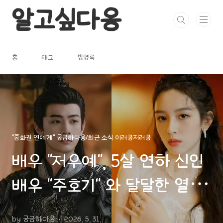
본문 바로가기
알고싶다옹
홈
태그
방명록
"중화권 연예계" 궁금하다옹/최근 소식 이러쿵저러쿵
배우 "저우예", 5살 연하 신인
배우 "주호기" 와 달달한 열애
설 포착!
by 궁금하다옹
2026. 5. 31.