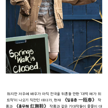
하지만 저우예 배우가 아직 전국을 뒤흔들 만한 '대박 메가 히
트작'이 나오기 직전인 데다가, 현재
《일옹춘 一瓯春》
작
품과
《홍무해 红舞鞋》
작품과 같은 기대작들이 줄줄이 대