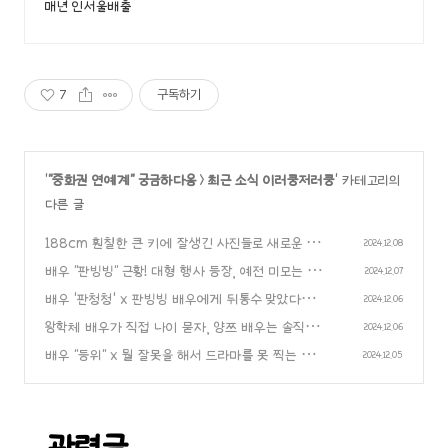
매년 인서울배출
7
구독하기
'
"중화권 연예계" 궁금하다옹
>
최근 소식 이러쿵저러쿵
' 카테고리의
다른 글
188cm 훤칠한 큰 키에 잘생긴 사진들로 새로운 "라
2024.12.08
이징 스타" 로 등극한 배우 "오서붕", 앞으로의 활약
배우 "판빙빙" 근황! 대형 행사 등장, 예전 미모는 사
2024.12.07
무척 기대..!
라졌다는 조롱.. 심지어 팬들까지 외면..ㄷㄷ
(0)
배우 '판청청' x 판빙빙 배우에게 뒤통수 맞았다고
(0)
2024.12.06
요?
왕학체 배우가 직접 나이 묻자, 양쯔 배우는 솔직하
(0)
2024.12.06
게 '30대 이후가 더 매력적' 이라 답해..!
배우 "등위" x 뭘 잘못을 해서 드라마를 못 찍는 건
(0)
2024.12.05
가요?!
(0)