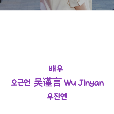
배우
오근언 吴谨言 Wu Jinyan
우진옌