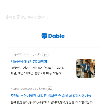
출처는 중국연예뉴스입니다.
https://ipsi.scau.ac.kr
광고
서울문예대 연극영화학과
26학년도 2학기 모집 7/22(수)부터! 국가장
학금, 대면/비대면 혼합교육 배우 박은혜 원
픽 인서울 4년제 연극영화학과, 다양한 장학
혜택
http://jooactors.co.kr/m
광고
주액터스연기학원 대확장 풍부한 연습실 마음껏사용가능
한예종,중앙대,동국대,세종대,서울예대,동덕,성신등 대박합격신화