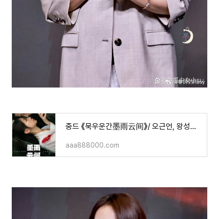
중드 《묵우운간墨雨云间》/ 오근언, 왕성월, 진흠해 주연/ 작품소개, 영상 등!
aaa888000.com