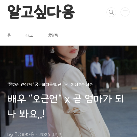
본문 바로가기
알고싶다옹
홈
태그
방명록
"중화권 연예계" 궁금하다옹/최근 소식 이러쿵저러쿵
배우 "오근언" x 곧 엄마가 되
나 봐요..!
by 궁금하다옹
2024. 12. 7.