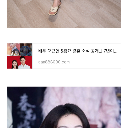
배우 오근언 &홍요 결혼 소식 공개..! 7년이라는 긴 시간동안 변함없던 사랑!!
aaa888000.com