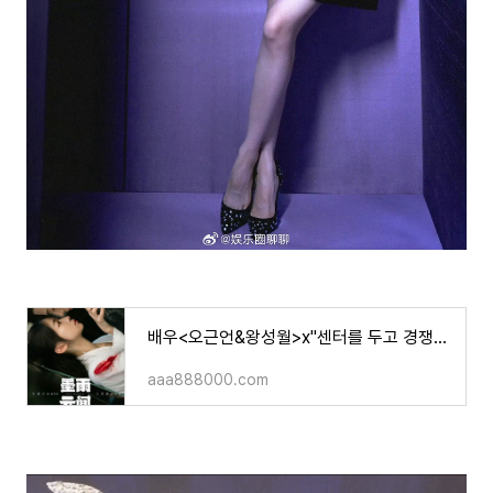
배우<오근언&왕성월>x"센터를 두고 경쟁을..?!"(기사) x 왕성월 "men's uno" 6월호 표지 화보, 영상
aaa888000.com