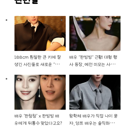
관련글
188cm 훤칠한 큰 키에 잘
배우 "판빙빙" 근황! 대형 행
생긴 사진들로 새로운 "라이
사 등장, 예전 미모는 사라
징 스타" 로 등극한 배우 "오
졌다는 조롱.. 심지어 팬들
서붕", 앞으로의 활약 무척
까지 외면..ㄷㄷ
기대..!
배우 '판청청' x 판빙빙 배
왕학체 배우가 직접 나이 묻
우에게 뒤통수 맞았다고요?
자, 양쯔 배우는 솔직하게
'30대 이후가 더 매력적' 이