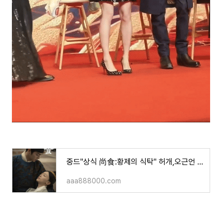
중드"상식 尚食:황제의 식탁" 허개,오근언 주연/작품 소개, 영상 등
aaa888000.com