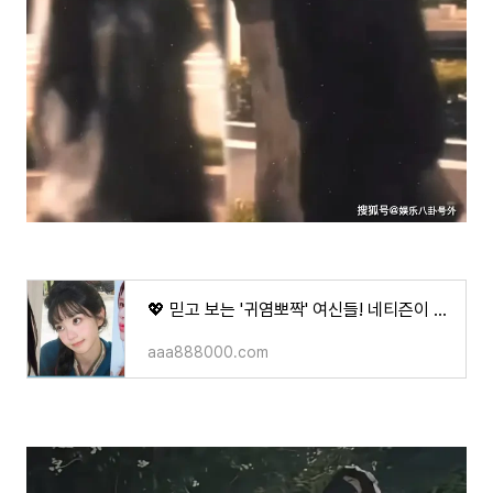
💖 믿고 보는 '귀염뽀짝' 여신들! 네티즌이 꼽은 사랑스러운 여배우 TOP 5 (feat. 첫사랑 끝판왕 배
aaa888000.com