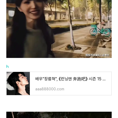
h
배우"장릉혁", 《런닝맨 奔跑吧》 시즌 15 합류설?"한 글자로 정리된 가짜 뉴스"
aaa888000.com