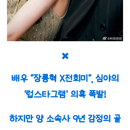
✖️
배우 "장릉혁 X전희미", 심야의
'럽스타그램' 의혹 폭발!
하지만 양 소속사 9년 감정의 골