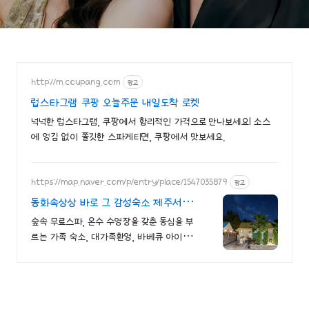
이 최대 걸림돌?!
http://m.coupang.com
광고
럽스타그램 쿠팡 오늘주문 내일도착 로켓
넉넉한 럽스타그램, 쿠팡에서 합리적인 가격으로 만나보세요! 소스
에 엉김 없이 쫄깃한 스파게티면, 쿠팡에서 맛보세요.
https://map.naver.com/p/entry/place/1547035879
광고
동화속상상 바로 그 감성숙소 제주서쪽
오설록근처 완벽독채
숲속 무료스파, 온수 수영장을 갖춘 동심을 부
르는 가족 숙소, 대가족환영, 바베큐 아이들
과 어른 모두 좋아하는 따뜻한 수영장과 스
파, 아기용품 풀 세트 제공, 청결