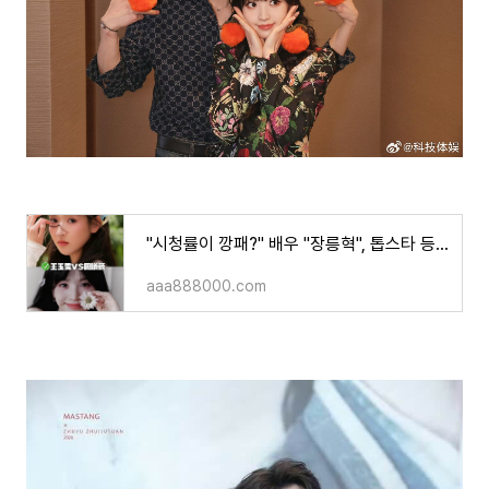
"시청률이 깡패?" 배우 "장릉혁", 톱스타 등극에 《자당 刺棠》 여주인공 배우 "왕옥문"에서 배우"
aaa888000.com