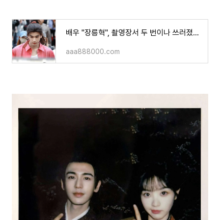
배우 "장릉혁", 촬영장서 두 번이나 쓰러졌다니!저혈당이 정말 전부일까요? 190cm 키에 몸무게가
aaa888000.com