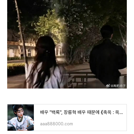
배우 "백록", 장릉혁 배우 때문에 《축옥 : 옥을 찾아서 逐玉》 을 거절했다고요?!뜻밖의 주인공
aaa888000.com