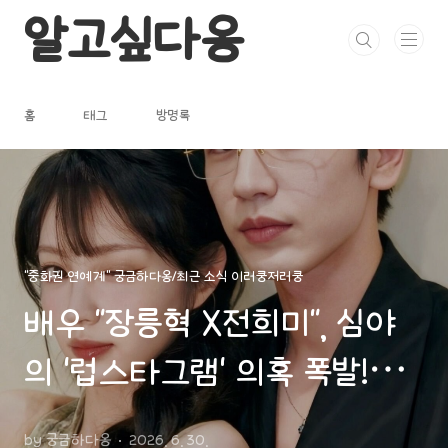
본문 바로가기
알고싶다옹
홈
태그
방명록
"중화권 연예계" 궁금하다옹/최근 소식 이러쿵저러쿵
배우 "장릉혁 X전희미", 심야
의 '럽스타그램' 의혹 폭발!하
지만 양 소속사 9년 감정의 골
by 궁금하다옹
2026. 6. 30.