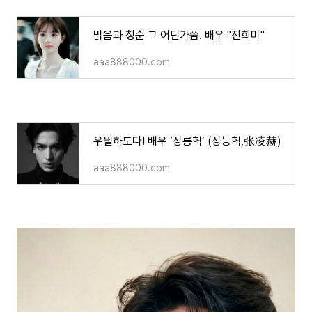
맑음과 청순 그 어딘가쯤. 배우 "전희미"
aaa888000.com
우월하도다! 배우 ‘장릉혁’ (장능혁,张凌赫)
aaa888000.com