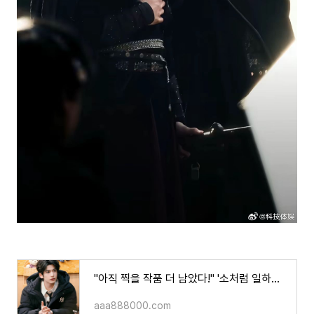
"아직 찍을 작품 더 남았다!" '소처럼 일하는' 배우 "장릉혁", 꽉 찬 스케줄에 팬들 기대감 폭발!!
aaa888000.com