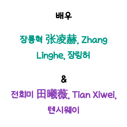
배우
장릉혁 张凌赫, Zhang
Linghe, 장링허
&
전희미 田曦薇, Tian Xiwei,
텐시웨이