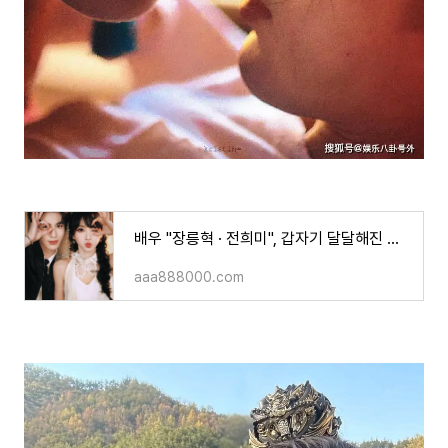
배우 "장릉혁 · 전희미", 갑자기 달달해진 이유?!'축옥 逐玉' CP 분위기 완전 뒤집힌 이야기!
aaa888000.com