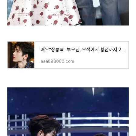
배우"장릉혁" 부모님, 무석에서 횡점까지 200km 특송!"강소·절강·상해(江浙沪) 스타들이 사랑받는
aaa888000.com