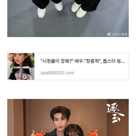
"시청률이 깡패?" 배우 "장릉혁", 톱스타 등극에 《자당 刺棠》 여주인공 배우 "왕옥문"에서 배우"
aaa888000.com