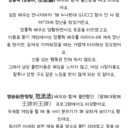
장릉혁 (장링허, 张凌赫)
배우와 함께 출연했을 때도 비슷했
어요.
김정 배우는 만나자마자 "왜 누나한테 GUCCI 향수 안 사 왔
어?"라며 장난을 쳤었거든요.
장릉혁 배우는 당황하면서도 웃음을 터뜨렸고요.
이름표 뜯기 게임에서는 장릉혁 배우를 따라다니며 계속 장난
을 쳤지만, 실제로 가까워졌을 때는 가볍게 터치하는 정도였어
요.
선을 넘는 행동은 전혀 하지 않았죠.
그래서 남성 출연자들은 부담을 느끼지 않고, 여성 시청자들도
질투나 경쟁 구도 같은 느낌을 받지 않게 되는 것 같아요.
범승승(판청청, 范丞丞)
배우와 함께 출연했던《왕패대왕패
王牌对王牌》 프로그램에서도 비슷했어요.
귓속말 게임을 할 때 둘 사이 분위기가 꽤 묘하게 보이기도 했
는데요.
하지만 자세히 보면 계속 몸을 옆으로 돌린 상태였고, 말을 마