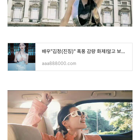
배우"김정(진징)" 폭풍 감량 화제!알고 보니 고작 '2kg' 차이?!
aaa888000.com