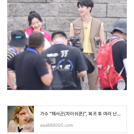
가수 "채서곤(차이쉬쿤)", 복귀 후 여러 난관에 직면 !아이돌 위상 유지할 수 있을까?!
aaa888000.com