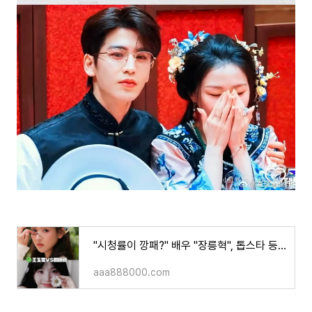
"시청률이 깡패?" 배우 "장릉혁", 톱스타 등극에 《자당 刺棠》 여주인공 배우 "왕옥문"에서 배우"
aaa888000.com