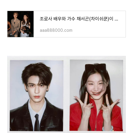
조로사 배우와 가수 채서곤(차이쉬쿤)이 연애를 하냐고요?;;
aaa888000.com