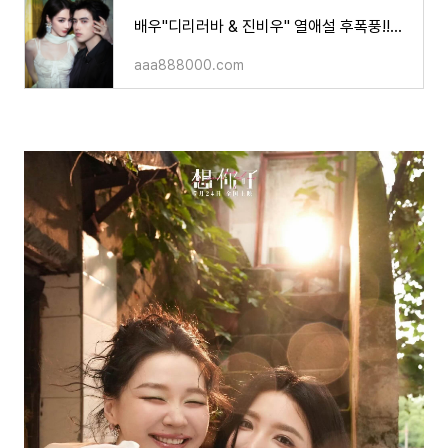
배우"디리러바 & 진비우" 열애설 후폭풍!!핸드폰 케이스 논란부터 예비 시어머니(?) 천홍의 손가
aaa888000.com