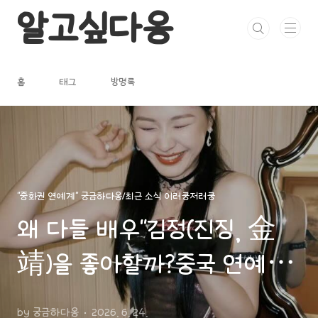
본문 바로가기
알고싶다옹
홈
태그
방명록
"중화권 연예계" 궁금하다옹/최근 소식 이러쿵저러쿵
왜 다들 배우"김정(진징, 金
靖)을 좋아할까?중국 연예계
에서 남녀 모두에게 사랑받는
by 궁금하다옹
2026. 6. 24.