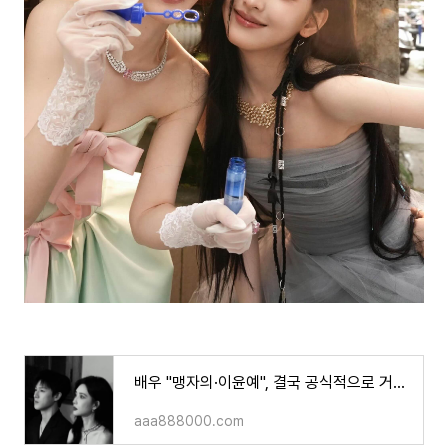
배우 "맹자의·이윤예", 결국 공식적으로 거리 두기?!팬들 사이 ‘CP 해체’ 반응이..ㄷㄷ
aaa888000.com