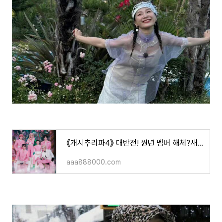
《개시추리파4》 대반전! 원년 멤버 해체?새 라인업에 실시간 검색어 장악!
aaa888000.com