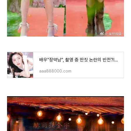
배우"장약남", 촬영 중 딴짓 논란의 반전?!현장 관리 소홀이 아니라 '대리 촬영(代拍)'이 문제였대
aaa888000.com