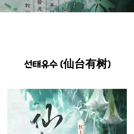
선태유수 (仙台有树)