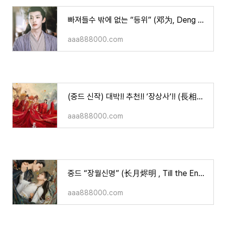
빠져들수 밖에 없는 “등위” (邓为, Deng Wei) 중국배우
aaa888000.com
(중드 신작) 대박!! 추천!! ‘장상사‘!! (長相思/ 양쯔, 등위, 장완의, 단건차 주연/ 등장인물/ 줄
aaa888000.com
중드 “장월신명” (长月烬明 , Till the End of the Moon/라운희,백록 주연/등장인물/줄거리/볼수 있는
aaa888000.com