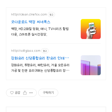
http://clean.cinefox.com
광고
굿다운로드 백경 씨네폭스
백경, HD고화질 영화, 애니, TV시리즈 합법
다운, 스마트폰 실시간감상.
http://sdtglass.com
광고
강화유리 신당종합유리 판유리 인테리
어유리 가공
강화유리, 투명유리, 패턴유리, 거울 모든유리
가공 및 전문 유리구매는 신당종합유리 강화
유리 백유리 백페인트글라이스 무늬유리 거
울 등 유리 가공 전문
공감
구독하기