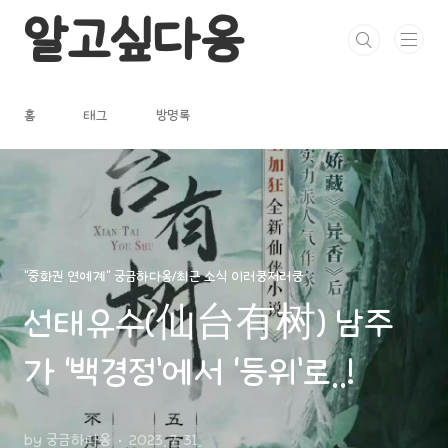
본문 바로가기
알고싶다옹
홈
태그
방명록
"중화권 연예계" 궁금하다옹/최근 소식 이러쿵저러쿵
선태유수(仙台有树) 남주
가 ‘백경정’에서 ‘등위’로..!
by 궁금하다옹
2023. 7. 31.