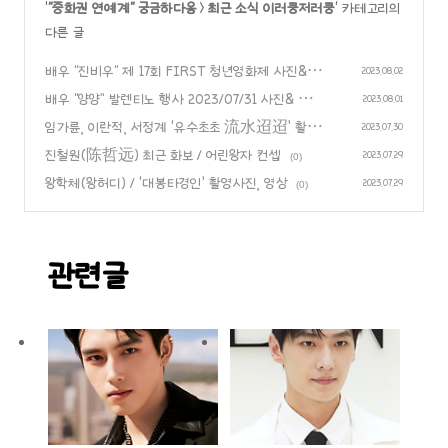
'
"중화권 연예계" 궁금하다옹
>
최근 소식 이러쿵저러쿵
' 카테고리의
다른 글
배우 “진비우“ 제 17회 FIRST 청년영화제 사진& 영
2023.08.02
상
배우 “양양” 발렌티노 행사 2023/07/31 사진& 영상
(0)
2023.08.01
임가륜, 이란적, 서정계 ‘유수초초 流水迢迢’ 촬영
(0)
2023.07.30
장 사진& 임가륜 사진
진철원(陈哲远) 최근 화보 / 어린왕자 컨셉
(0)
2023.07.29
(0)
왕학체(왕허디) / ‘대봉타경인’ 촬영사진, 영상
2023.07.29
(0)
관련글