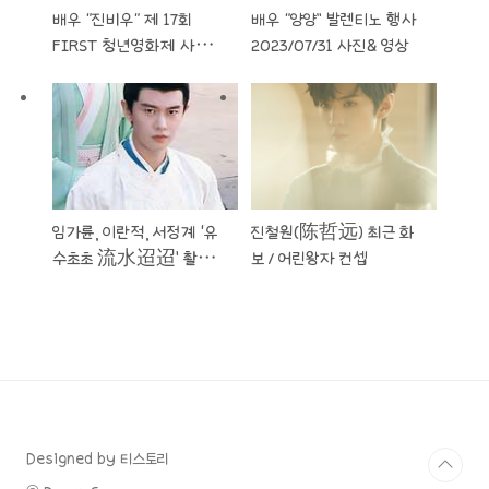
배우 “진비우“ 제 17회
배우 “양양” 발렌티노 행사
FIRST 청년영화제 사진&
2023/07/31 사진& 영상
영상
임가륜, 이란적, 서정계 ‘유
진철원(陈哲远) 최근 화
수초초 流水迢迢’ 촬영장
보 / 어린왕자 컨셉
사진& 임가륜 사진
Designed by 티스토리