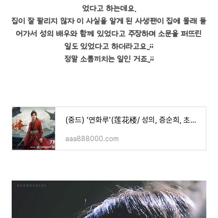
었다고 하는데요.
집이 잘 팔리지 않자 이 사실을 알게 된 사생팬이 집에 몰래 들
어가서 성의 배우와 함께 있었다고 주장하며 소문을 퍼뜨린
일도 있었다고 하더라고요..;;
정말 소름끼치는 일인 거죠..;;
(중드) ‘연화루’(莲花楼/ 성의, 증순희, 초순요 주연/ 등장인물/ 줄거리/ 소개 등)
aaa888000.com