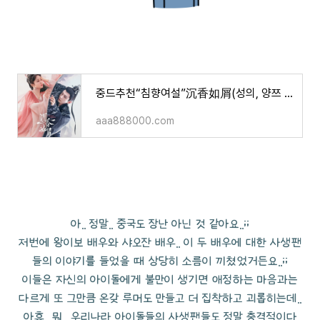
중드추천“침향여설”沉香如屑(성의, 양쯔 주연/등장인물/줄거리/평/MOA)
aaa888000.com
아.. 정말.. 중국도 장난 아닌 것 같아요..;;
저번에 왕이보 배우와 샤오잔 배우.. 이 두 배우에 대한 사생팬
들의 이야기를 들었을 때 상당히 소름이 끼쳤었거든요..;;
이들은 자신의 아이돌에게 불만이 생기면 애정하는 마음과는
다르게 또 그만큼 온갖 루머도 만들고 더 집착하고 괴롭히는데..
아휴.. 뭐.. 우리나라 아이돌들의 사생팬들도 정말 충격적이다