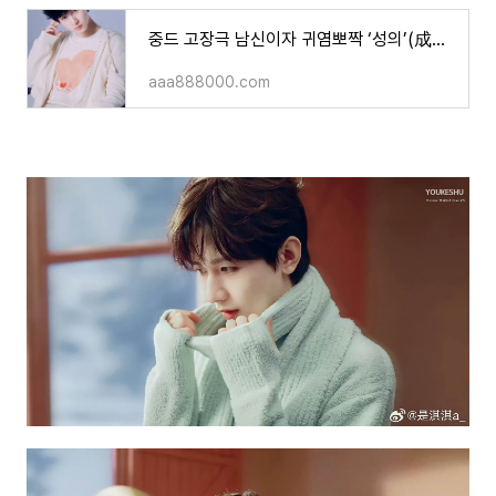
중드 고장극 남신이자 귀염뽀짝 ‘성의’(成毅, Cheng Yi)
aaa888000.com