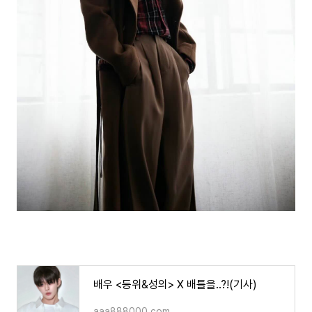
배우 <등위&성의> X 배틀을..?!(기사)
aaa888000.com