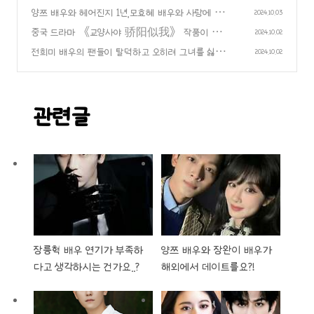
양쯔 배우와 헤어진지 1년,모효혜 배우와 사랑에 빠
(0)
2024.10.03
진 진준걸 배우, 어떻게 지내죠?!
중국 드라마 《교양사야 骄阳似我》 작품이 촬
(0)
2024.10.02
영 전부터 뜨거운 화제!두 쌍의 주연 배우가 떠오르
전희미 배우의 팬들이 탈덕하고 오히려 그녀를 싫어
2024.10.02
는 도중에~ 과연 배우 "송위룡 & 조금맥" 이?!
하기 시작..?!
(0)
(0)
관련글
장릉혁 배우 연기가 부족하
양쯔 배우와 장완이 배우가
다고 생각하시는 건가요..?
해외에서 데이트를요?!