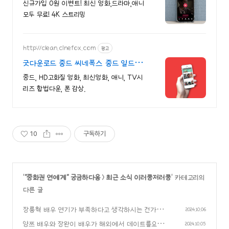
신규가입 0원 이벤트! 최신 영화,드라마,애니
모두 무료! 4K 스트리밍
http://clean.cinefox.com
광고
굿다운로드 중드 씨네폭스 중드 일드
30%할인
중드, HD고화질 영화, 최신영화, 애니, TV시
리즈 합법다운, 폰 감상.
10
구독하기
'
"중화권 연예계" 궁금하다옹
>
최근 소식 이러쿵저러쿵
' 카테고리의
다른 글
장릉혁 배우 연기가 부족하다고 생각하시는 건가
2024.10.06
요..?
양쯔 배우와 장완이 배우가 해외에서 데이트를요?!
(0)
2024.10.05