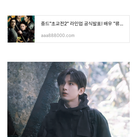
중드"초교전2" 라인업 공식발표! 배우 "류우녕"&"성의" 합류..!!
aaa888000.com