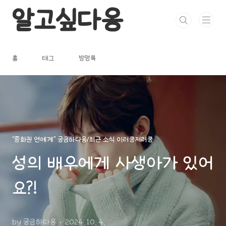
본문 바로가기
알고싶다옹
홈
태그
방명록
"중화권 연예계" 궁금하다옹/최근 소식 이러쿵저러쿵
성의 배우에게 사생아가 있어
요?!
by 궁금하다옹
2024. 10. 4.