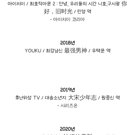
아이치이 / 최호적아문 2 : 안녕, 우리들의 시간 니호,구시광 你
好，旧时光 /
린양 역
- 아이치이 코리아
2018년
YOUKU /
최강남신
最强男神 /
우택문 역
2019년
후난위성 TV /
대송소년지
大宋少年志 /
원중신 역
- 시리즈온
2020년