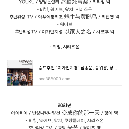
YOUKU /
빙당돈설리
冰糖炖雪梨 /
리위빙 역
- 티빙, 웨이브, 왓챠, 시리즈온
후난위성 TV /
와우여황리조
蜗牛与黄鹂鸟 /
리전옌 역
- 웨이브
후난위성TV /
이가인지명
以家人之名 /
허쯔추 역
- 티빙, 시리즈온
중드추천 "이가인지명" 담송운, 송위룡, 장신성 주연/ 소개, 영상 등
aaa888000.com
2021년
아이치이 /
변성니적나일천
变成你的那一天 /
장이 역
- 티빙, 웨이브, 왓챠, 쿠팡플레이, 시리즈온
후난위성 TV /
광망
光芒 /
청이즈 역