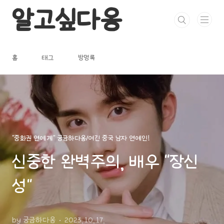
본문 바로가기
알고싶다옹
홈
태그
방명록
"중화권 연예계" 궁금하다옹/여긴 중국 남자 연예인!
신중한 완벽주의, 배우 "장신
성"
by 궁금하다옹
2023. 10. 17.