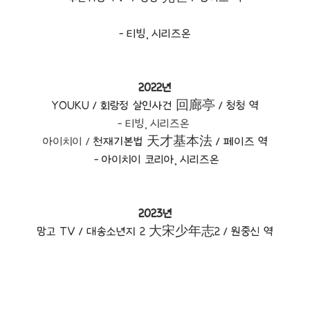
- 티빙, 시리즈온
2022년
YOUKU /
회랑정 살인사건
回廊亭 /
청청 역
- 티빙, 시리즈온
아이치이 /
천재기본법
天才基本法 /
페이즈 역
- 아이치이 코리아, 시리즈온
2023년
망고 TV / 대송소년지 2 大宋少年志2 /
원중신 역