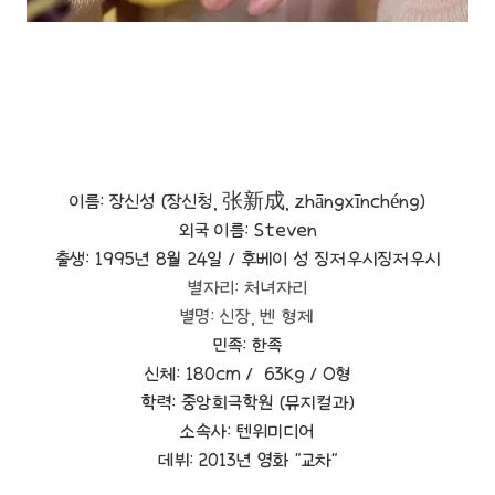
이름:
장신성 (장신청, 张新成, zhāngxīnchéng)
외국 이름:
Steven
출생:
1995년 8월 24일 / 후베이 성 징저우시징저우시
별자리: 처녀자리
별명: 신장, 벤 형제
민족:
한족
신체:
180cm / 63kg / O형
학력:
중앙희극학원 (뮤지컬과)
소속사: 텐위미디어
데뷔:
2013년 영화 "교차"