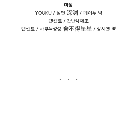
미정
YOUKU /
심연
深渊 /
페이두 역
텐센트 /
간난적제조
텐센트 /
사부득성성
舍不得星星 /
장시옌 역