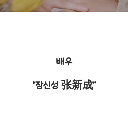
배우
"장신성
张新成"