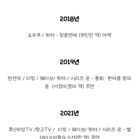
2018년
요우쿠 / 왓챠 - 청춘연애 (쑤인진 역) 아역
2019년
텐센트 / 티빙 / 웨이브/ 왓챠 / 시리즈 온 - 몽회 : 한여름 밤의
꿈 (서장미,명미 역) 주연
2021년
후난위성TV /망고TV / 티빙 / 웨이브/ 왓챠 / 시리즈 온 - 별
상타요아학습 (난샹완 역) 주연