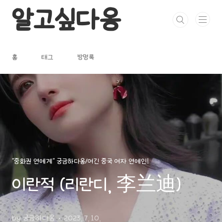
본문 바로가기
알고싶다옹
홈
태그
방명록
"중화권 연예계" 궁금하다옹/여긴 중국 여자 연예인!
이란적 (리란디, 李兰迪)
by 궁금하다옹
2023. 7. 10.