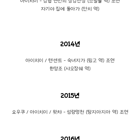
아이치이 - 검협 연인의 장검산장 (소칠월 역) 조연
자기야 집에 돌아가 (안치 역)
2014년
아이치이 / 텐센트 - 숙녀지가 (링고 역) 조연
한양조 (샤오장쉐 역)
2015년
요우쿠 / 아이치이 / 왓챠 - 섬량명천 (탕지아지아 역) 조연
2016년