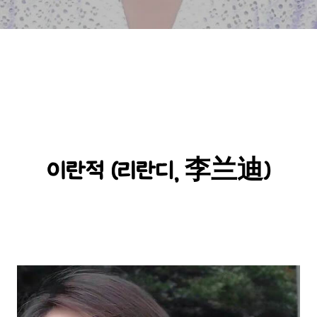
이란적 (리란디, 李兰迪)