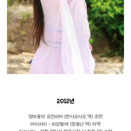
2012년
엄마들의 유언비어 (판샤오샤오 역) 조연
아이치이 - 외성형제 (장씅난 역) 아역