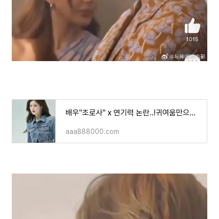
배우"조로사" x 연기력 논란..!귀여움만으로는 부족하다는 의견들이..ㄷㄷ
aaa888000.com