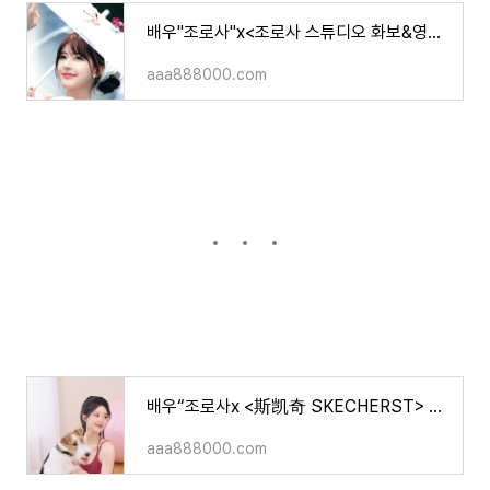
배우"조로사"x<조로사 스튜디오 화보&영상>&조로사가 살이 찌고 얼굴이 커졌다?! 그 외 소식
aaa888000.com
배우“조로사x <斯凯奇 SKECHERST> 화보&영상/중드"청운대"관련 소식..!!
aaa888000.com