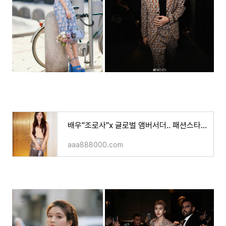
배우"조로사"x 글로벌 앰버서더.. 패션스타일은 그야말로 재앙.. 네티즌들의 댓글..ㄷㄷ
aaa888000.com