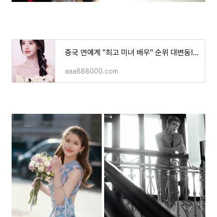
중국 연예계 "최고 미녀 배우" 순위 대변동!!쥐징이 배우가 정상에 오르고 신예 조로사 배우가 다
aaa888000.com