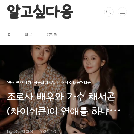
본문 바로가기
알고싶다옹
홈
태그
방명록
"중화권 연예계" 궁금하다옹/최근 소식 이러쿵저러쿵
조로사 배우와 가수 채서곤
(차이쉬쿤)이 연애를 하냐고
요?;;
by 궁금하다옹
2024. 10. 1.