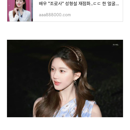
배우 "조로사" 성형설 재점화..ㄷㄷ 한 얼굴에 여러 명의 스타?!
aaa888000.com