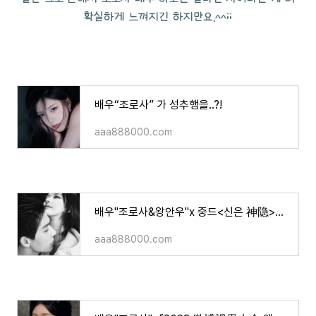
확실하게 느껴지긴 하지만요.^^;;
배우“조로사” 가 성추행을..?!
aaa888000.com
배우"조로사&왕안우"x 중드<신은 神隐>화보&영상&방영소식!
aaa888000.com