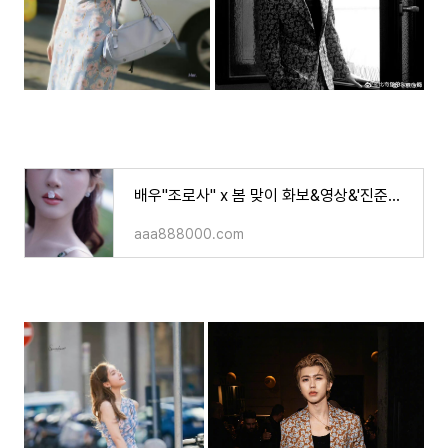
배우"조로사" x 봄 맞이 화보&영상&'진준걸" 가수 콘서트 목격 소식..!
aaa888000.com