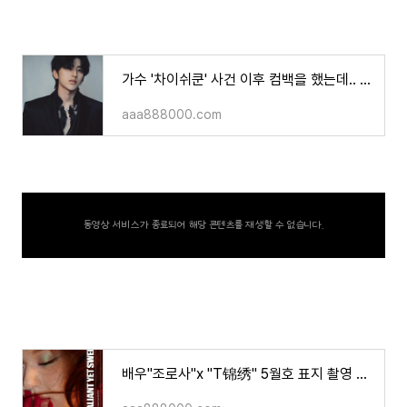
가수 '차이쉬쿤' 사건 이후 컴백을 했는데.. 이번엔 숨겨진 질병..?
aaa888000.com
동영상 서비스가 종료되어 해당 콘텐츠를 재생할 수 없습니다.
배우"조로사"x "T锦绣" 5월호 표지 촬영 사진&영상/"구경하다가 들켰다고요?"(기사)