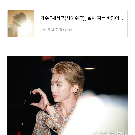
가수 "채서곤(차이쉬쿤), 살이 찌는 바람에 애 딸린 유부남 소리 들어..ㄷㄷ
aaa888000.com