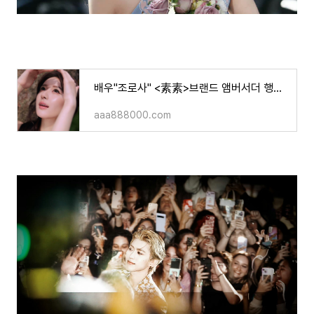
배우"조로사" <素素>브랜드 앰버서더 행사 화보&영상 x "고위층에게 잘 보이기..?"
aaa888000.com