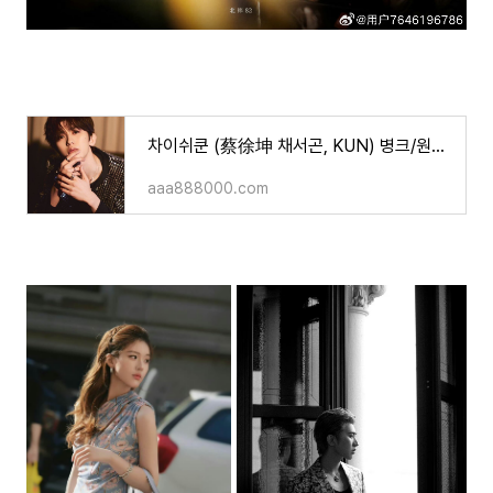
차이쉬쿤 (蔡徐坤 채서곤, KUN) 병크/원나잇/낙태/퇴출위기
aaa888000.com