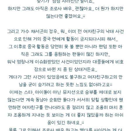
찾기가 점점 사라진단 말이죠..
하지만 그래도 아직은 조로사 배우.. 괜찮아요.. 더 뭔가 하지만
않는다면 좋겠어요..;;
그리고 가수 채서곤의 경우.. 뭐.. 이미 전 여자친구의 낙태 사건
으로 인해 거의 중국 연예계 활동이 금지되다시피 해서..
그 이후로 중국 활동은 당연히 못 볼 뿐만 아니라 팬덤 또한 아
직은 그래도 그를 응원하는 팬들이 많긴 하지만..
워낙 엄청나게 이슈화받았던 사건이었던지라 대중들에게 비호
감으로 바뀐 지 좀 된 상태거든요..
게다가 그런 사건이 있었음에도 불구하고 여자친구하고의 만
남을 굳이 숨기려고 하는 듯한 느낌도 없더라고요;;
이제는 스타, 아이돌이 아닌 뮤지션으로 승부를 제대로 보지
않는다면 계속 동남아 순회만 돌다가 서서히 잊힐 상황인데 웬
만하면 여자친구를 만나더라도 좀 걸리지 않고 조용히 마치 혼
자 조용하게 지내는 듯 보이는 게 더 좋지 않았을까 하는 아쉬
움이 있긴 하네요..;;
물론 그로 인해서 조로사 배우 하고는 별다른 사이라는 게 더