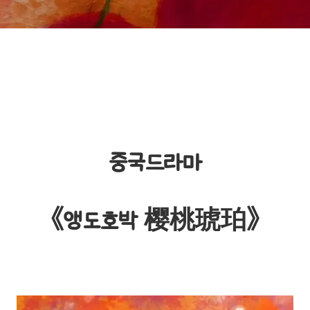
중국드라마
《앵도호박 樱桃琥珀》