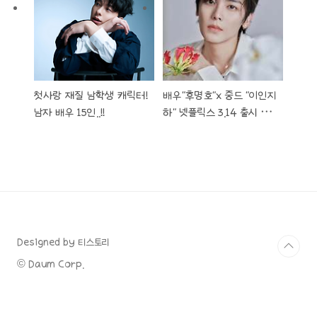
첫사랑 재질 남학생 캐릭터!
배우"후명호"x 중드 "이인지
남자 배우 15인..!!
하" 넷플릭스 3.14 출시 예
정 & 중드"소년백마취춘풍"
관련 소식&영상들..!
Designed by 티스토리
© Daum Corp.