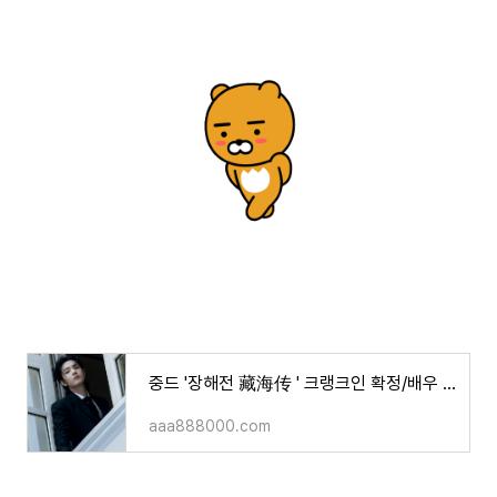
중드 '장해전 藏海传 ' 크랭크인 확정/배우 샤오잔, 배우 장정의/ 5개월간 촬영 예정
aaa888000.com