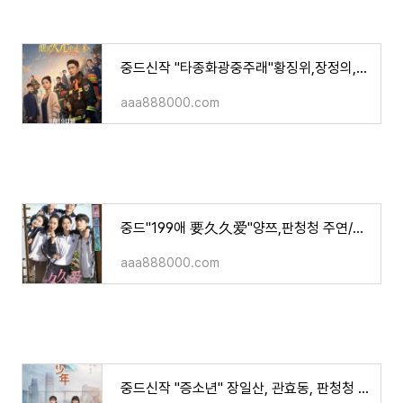
중드신작 "타종화광중주래"황징위,장정의,장릉혁,왕자기주연/소개/영상
aaa888000.com
중드"199애 要久久爱"양쯔,판청청 주연/소개, 영상
aaa888000.com
중드신작 "증소년" 장일산, 관효동, 판청청 주연/ 소개/ 영상