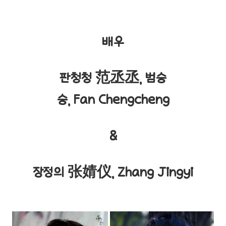
배우
판청청 范丞丞, 범승
승, Fan Chengcheng
&
장정의 张婧仪, Zhang Jingyi