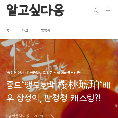
본문 바로가기
알고싶다옹
홈
태그
방명록
"중화권 연예계" 궁금하다옹/최근 소식 이러쿵저러쿵
중드"앵도호박 樱桃琥珀"배
우 장정의, 판청청 캐스팅?!
by 궁금하다옹
2024. 3. 15.