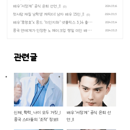
보!!
배우"서정계" 공식 은퇴 선언..!!
(0)
2024.03.16
(0)
첫사랑 재질 남학생 캐릭터! 남자 배우 15인..!!
2024.03.15
(0)
배우"후명호"x 중드 "이인지하" 넷플릭스 3.14 출시
2024.03.14
예정 & 중드"소년백마취춘풍" 관련 소식&영상들..!
중국 연예계가 인정한 노 메이크업 쌩얼 미인 배우
2024.03.13
(0)
TOP 10..!!
(0)
관련글
신체, 학력, 나이 모두 거짓..!
배우"서정계" 공식 은퇴 선
중국 스타들의 '조작' 정보!!
언..!!