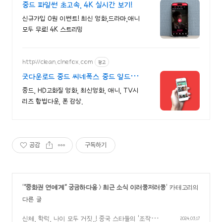
중드 파일썬 초고속, 4K 실시간 보기!
신규가입 0원 이벤트! 최신 영화,드라마,애니
모두 무료! 4K 스트리밍
http://clean.cinefox.com
광고
굿다운로드 중드 씨네폭스 중드 일드
30%할인
중드, HD고화질 영화, 최신영화, 애니, TV시
리즈 합법다운, 폰 감상.
공감
구독하기
'
"중화권 연예계" 궁금하다옹
>
최근 소식 이러쿵저러쿵
' 카테고리의
다른 글
신체, 학력, 나이 모두 거짓..! 중국 스타들의 '조작' 정
2024.03.17