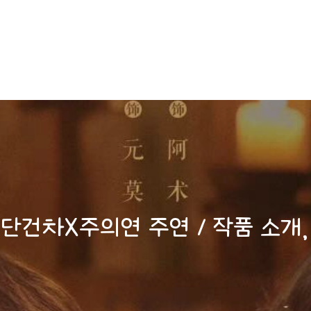
단건차X주의연 주연 / 작품 소개, 