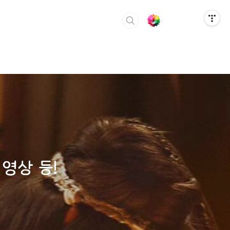
영상 등!