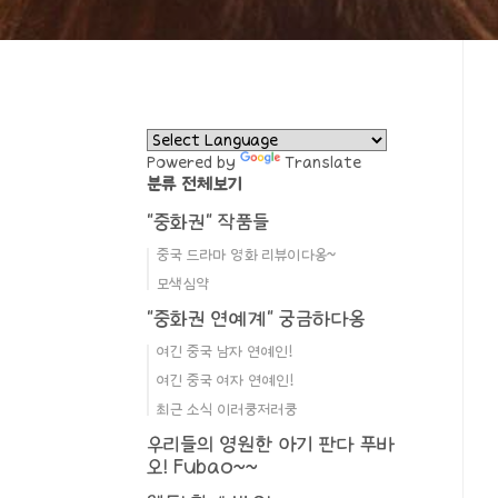
Powered by
Translate
분류 전체보기
"중화권" 작품들
중국 드라마 영화 리뷰이다옹~
모색심약
"중화권 연예계" 궁금하다옹
여긴 중국 남자 연예인!
여긴 중국 여자 연예인!
최근 소식 이러쿵저러쿵
우리들의 영원한 아기 판다 푸바
오! Fubao~~