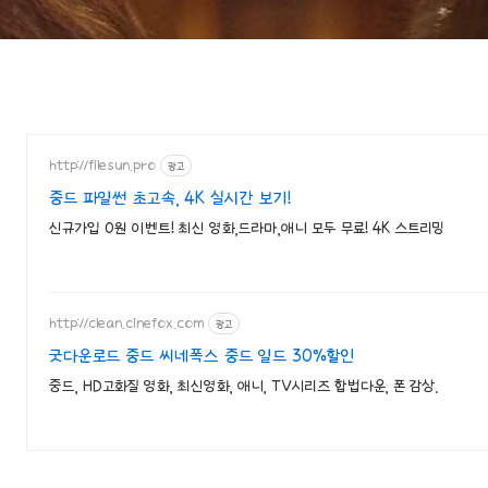
http://filesun.pro
광고
중드 파일썬 초고속, 4K 실시간 보기!
신규가입 0원 이벤트! 최신 영화,드라마,애니 모두 무료! 4K 스트리밍
http://clean.cinefox.com
광고
굿다운로드 중드 씨네폭스 중드 일드 30%할인
중드, HD고화질 영화, 최신영화, 애니, TV시리즈 합법다운, 폰 감상.