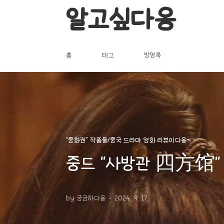
본문 바로가기
알고싶다옹
홈
태그
방명록
"중화권" 작품들/중국 드라마 영화 리뷰이다옹~
중드 "사방관 四方馆" 
by 궁금하다옹
2024. 9. 17.